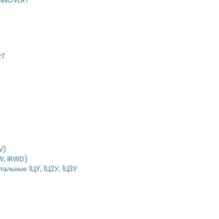
 INNOVERT
RT
V)
W, IRWD)
тальные 1ЦУ, 1Ц2У, 1Ц3У