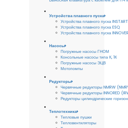
Выносная клавиатура с кабелем для ПЧ
Устройства плавного пуска
Устройства плавного пуска INSTART
Устройства плавного пуска ESQ
Устройства плавного пуска INNOVE
Насосы
Погружные насосы ГНОМ
Консольные насосы типа К, 1К
Погружные насосы ЭЦВ
Мотопомпы
Редукторы
Червячные редукторы NMRW (NMR
Червячные редукторы INNORED (IR
Редукторы цилиндрические горизон
Теплотехника
Тепловые пушки
Тепловентиляторы