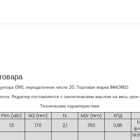
товара
ктора 090, передаточное число 20. Торговая марка INNORED.
тся. Редуктор поставляется с синтетическим маслом на весь срок 
Технические характеристики:
P1m (кВт)
М2 (Hm)
fs
M2r (Hm)
КПД
1
1,5
170
2,1
350
0,85
фл
140