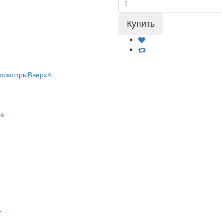
росмотры
Вверх
ые
е
е
T