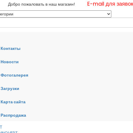
E-mail для заяво
Добро пожаловать в наш магазин!
Контакты
Новости
нные
Фотогалерея
ные
ные
Загрузки
Карта сайта
RT
VERT
AI
Распродажа
RT