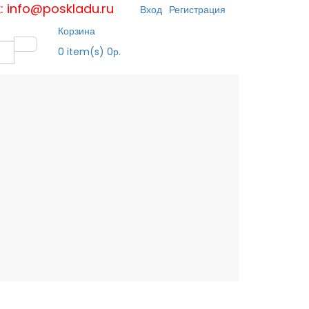
к: info@poskladu.ru
Вход
Регистрация
Корзина
0
item(s)
0р.