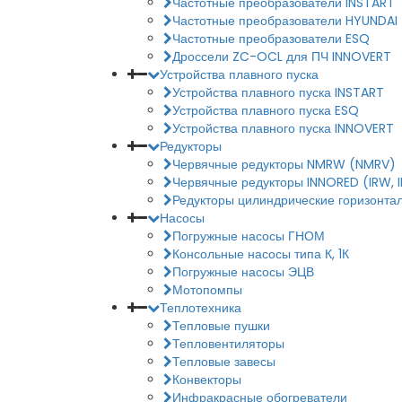
Частотные преобразователи INSTART
Частотные преобразователи HYUNDAI
Частотные преобразователи ESQ
Дроссели ZC-OCL для ПЧ INNOVERT
Устройства плавного пуска
Устройства плавного пуска INSTART
Устройства плавного пуска ESQ
Устройства плавного пуска INNOVERT
Редукторы
Червячные редукторы NMRW (NMRV)
Червячные редукторы INNORED (IRW, 
Редукторы цилиндрические горизонтал
Насосы
Погружные насосы ГНОМ
Консольные насосы типа К, 1К
Погружные насосы ЭЦВ
Мотопомпы
Теплотехника
Тепловые пушки
Тепловентиляторы
Тепловые завесы
Конвекторы
Инфракрасные обогреватели