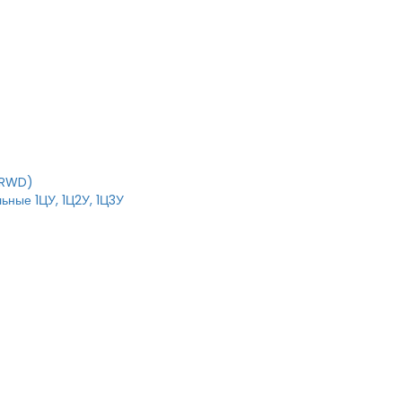
IRWD)
ьные 1ЦУ, 1Ц2У, 1Ц3У