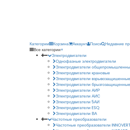
Категории
Корзина
Аккаунт
Поиск
Недавние п
Все категории
×
Электродвигатели
Однофазные электродвигатели
Электродвигатели общепромышленн
Электродвигатели крановые
Электродвигатели взрывозащишенны
Электродвигатели брызгозащищенны
Электродвигатели АИР
Электродвигатели АИС
Электродвигатели 5АИ
Электродвигатели ESQ
Электродвигатели ВА
Частотные преобразователи
Частотные преобразователи INNOVER