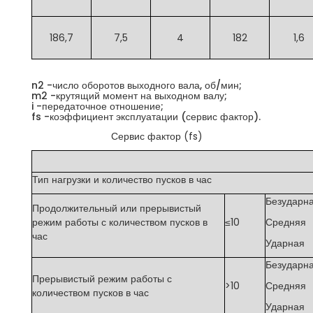
186,7
7,5
4
182
1,6
n2 -число оборотов выходного вала, об/мин;
m2 -крутящий момент на выходном валу;
i -передаточное отношение;
fs -коэффициент эксплуатации (сервис фактор).
Сервис фактор (fs)
Тип нагрузки и количество пусков в час
Безударн
Продолжительный или прерывистый
режим работы с количеством пусков в
≤10
Средняя
час
Ударная
Безударн
Прерывистый режим работы с
>10
Средняя
количеством пусков в час
Ударная