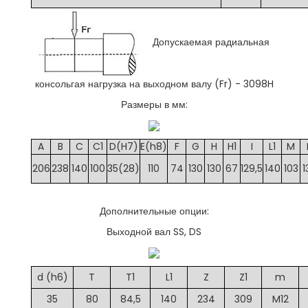
Допускаемая радиальная
консольгая нагрузка на выходном валу (Fr) -
3098
H
Размеры в мм:
A
B
C
C1
D(H7)
E(h8)
F
G
H
H1
I
L1
M
206
238
140
100
35(28)
110
74
130
130
67
129,5
140
103
1
Дополнительные опции:
Выходной вал SS, DS
d (h6)
T
T1
L1
Z
Z1
m
35
80
84,5
140
234
309
M12