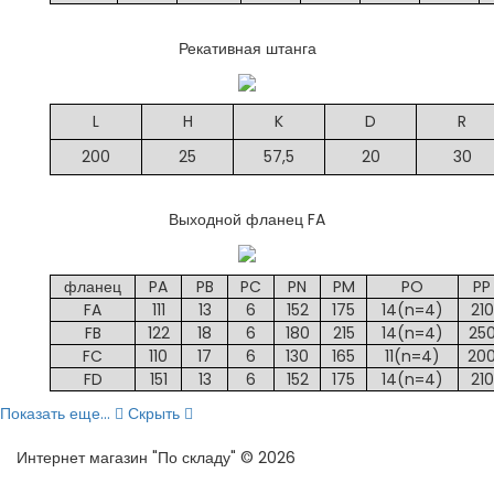
Рекативная штанга
L
H
K
D
R
200
25
57,5
20
30
Выходной фланец FA
фланец
PA
PB
PC
PN
PM
PO
PP
FA
111
13
6
152
175
14(n=4)
210
FB
122
18
6
180
215
14(n=4)
25
FC
110
17
6
130
165
11(n=4)
20
FD
151
13
6
152
175
14(n=4)
210
Показать еще...
Скрыть
Интернет магазин "По складу" © 2026