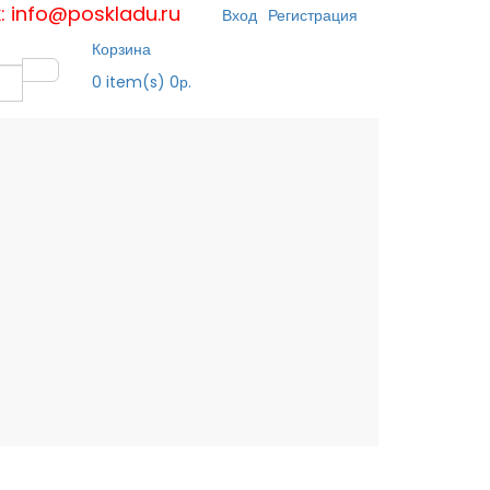
к: info@poskladu.ru
Вход
Регистрация
Корзина
0
item(s)
0р.