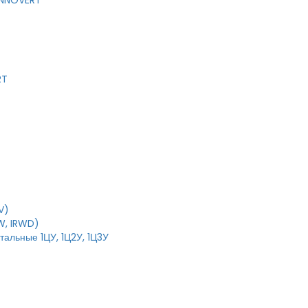
 INNOVERT
RT
V)
W, IRWD)
тальные 1ЦУ, 1Ц2У, 1Ц3У