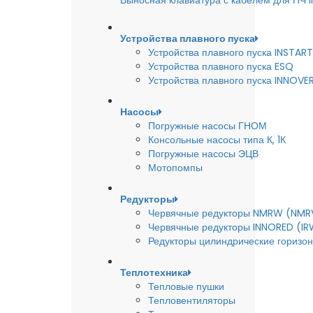
Выносная клавиатура с кабелем для ПЧ
Устройства плавного пуска
Устройства плавного пуска INSTART
Устройства плавного пуска ESQ
Устройства плавного пуска INNOVE
Насосы
Погружные насосы ГНОМ
Консольные насосы типа К, 1К
Погружные насосы ЭЦВ
Мотопомпы
Редукторы
Червячные редукторы NMRW (NMR
Червячные редукторы INNORED (IR
Редукторы цилиндрические горизон
Теплотехника
Тепловые пушки
Тепловентиляторы