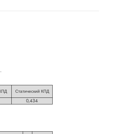
0.
КПД
Статический КПД
0,434