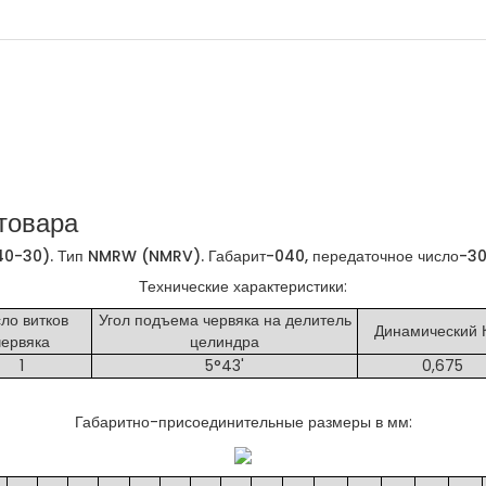
товара
-30). Тип NMRW (NMRV). Габарит-040, передаточное число-3
Технические характеристики:
ло витков
Угол подъема червяка на делитель
Динамический 
червяка
целиндра
1
5°43'
0,675
Габаритно-присоединительные размеры в мм: