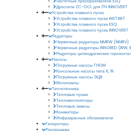
Частотные преобразователи ESQ
Дроссели ZC-OCL для ПЧ INNOVERT
Устройства плавного пуска
Устройства плавного пуска INSTART
Устройства плавного пуска ESQ
Устройства плавного пуска INNOVERT
Редукторы
Червячные редукторы NMRW (NMRV)
Червячные редукторы INNORED (IRW, 
Редукторы цилиндрические горизонтал
Насосы
Погружные насосы ГНОМ
Консольные насосы типа К, 1К
Погружные насосы ЭЦВ
Мотопомпы
Теплотехника
Тепловые пушки
Тепловентиляторы
Тепловые завесы
Конвекторы
Инфракрасные обогреватели
Генераторы
Распродажа