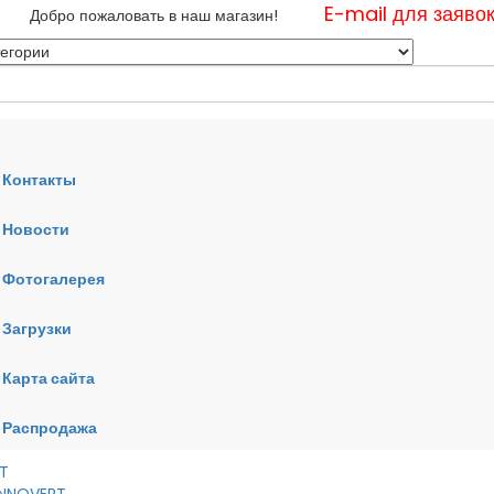
E-mail для заяво
Добро пожаловать в наш магазин!
Контакты
Новости
нные
Фотогалерея
ные
ные
Загрузки
Карта сайта
RT
VERT
AI
Распродажа
RT