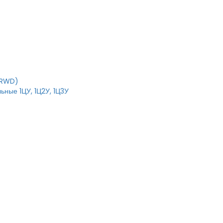
IRWD)
ьные 1ЦУ, 1Ц2У, 1Ц3У