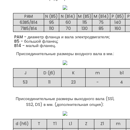
PAM
N (B5)
N (B14)
M (B5)
M (B14)
P (B5)
P
63B5/B14
95
60
115
75
140
71B5/B14
110
70
130
85
160
PAM - диаметр фланца и вала электродвигателя;
B5 - большой фланец;
B14 - малый фланец.
Присоединительные размеры входного вала в мм.:
J
D (j6)
K
m
b1
53
11
23
-
4
Присоединительные размеры выходного вала (SS1,
SS2, DS) в мм. (дополнительная опция):
d (h6)
T
T1
L1
Z
Z1
m