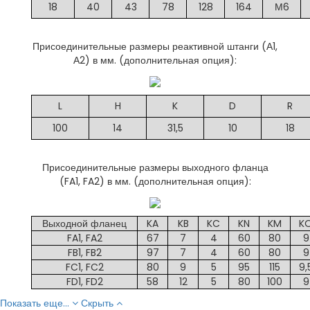
18
40
43
78
128
164
М6
Присоединительные размеры реактивной штанги (А1,
А2) в мм. (дополнительная опция):
L
H
K
D
R
100
14
31,5
10
18
Присоединительные размеры выходного фланца
(FA1, FA2) в мм. (дополнительная опция):
Выходной фланец
KA
KB
KC
KN
KM
K
FA1, FA2
67
7
4
60
80
9
FB1, FB2
97
7
4
60
80
9
FC1, FC2
80
9
5
95
115
9,
FD1, FD2
58
12
5
80
100
9
Показать еще...
Скрыть