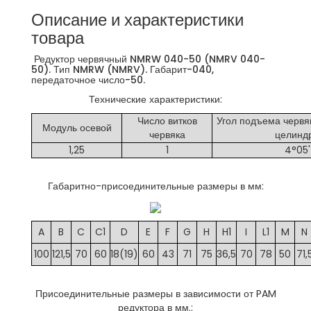
Описание и характеристики
товара
Редуктор червячный NMRW 040-50 (NMRV 040-
50). Тип NMRW (NMRV). Габарит-040,
передаточное число-50.
Технические характеристики:
Число витков
Угол подъема червя
Модуль осевой
червяка
целинд
1,25
1
4°05'
Габаритно-присоединительные размеры в мм:
A
B
C
C1
D
E
F
G
H
H1
I
L1
M
N
100
121,5
70
60
18(19)
60
43
71
75
36,5
70
78
50
71,
Присоединительные размеры в зависимости от PAM
редуктора в мм.: