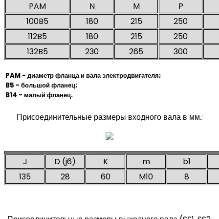
PAM
N
M
P
100B5
180
215
250
112B5
180
215
250
132B5
230
265
300
PAM - диаметр фланца и вала электродвигателя;
B5 - большой фланец;
B14 - малый фланец.
Присоединительные размеры входного вала в мм.:
J
D (j6)
K
m
b1
135
28
60
M10
8