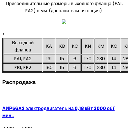
Присоединительные размеры выходного фланца (FA1,
FA2) в мм. (дополнительная опция):
>
Выходной
KA
KB
KC
KN
KM
KO
K
фланец
FA1, FA2
131
15
6
170
230
14
2
FB1, FB2
180
15
6
170
230
14
2
Распродажа
АИР56A2 электродвигатель на 0,18 кВт 3000 об/
мин..