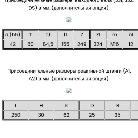
Присоединительные размеры выходного вала (SS1, SS2,
DS) в мм. (дополнительная опция):
d (h6)
T
T1
L1
Z
Z1
m
b1
42
80
84,5
155
249
324
М16
12
Присоединительные размеры реактивной штанги (А1,
А2) в мм. (дополнительная опция):
L
H
K
D
R
250
30
62
25
35