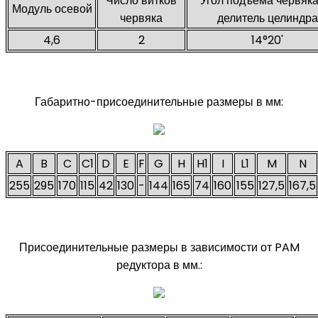
Число витков
Угол подъема червяка
Модуль осевой
червяка
делитель целиндра
4,6
2
14°20'
Габаритно-присоединительные размеры в мм:
A
B
C
C1
D
E
F
G
H
H1
I
L1
M
N
255
295
170
115
42
130
-
144
165
74
160
155
127,5
167,5
Присоединительные размеры в зависимости от PAM
редуктора в мм.: