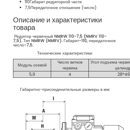
110
Габарит редукторной части
7,5
Передаточное отношение (число)
Описание и характеристики
товара
Редуктор червячный NMRW 110-7,5 (NMRV 110-
7,5). Тип NMRW (NMRV). Габарит-110, передаточное
число-7,5.
Технические характеристики:
Число витков
Угол подъема червя
Модуль осевой
червяка
целинд
5,9
4
28°46
Габаритно-присоединительные размеры в мм: