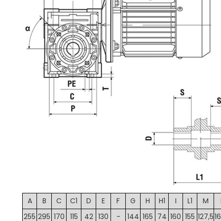
A
B
C
C1
D
E
F
G
H
H1
I
L1
M
255
295
170
115
42
130
-
144
165
74
160
155
127,5
16