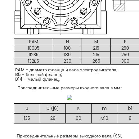
PAM
N
M
P
100B5
180
215
250
112B5
180
215
250
132B5
230
265
300
PAM - диаметр фланца и вала электродвигателя;
B5 - большой фланец;
B14 - малый фланец.
Присоединительные размеры входного вала в мм.:
J
D (j6)
K
m
b1
135
28
60
M10
8
Присоединительные размеры выходного вала (SS1,