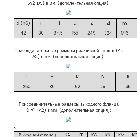
SS2, DS) в мм. (дополнительная опция):
d (h6)
T
T1
L1
Z
Z1
m
42
80
84,5
155
249
324
М16
Присоединительные размеры реактивной штанги (А1,
А2) в мм. (дополнительная опция):
L
H
K
D
R
250
30
62
25
35
Присоединительные размеры выходного фланца
(FA1, FA2) в мм. (дополнительная опция):
>
Выходной фланец
KA
KB
KC
KN
KM
K