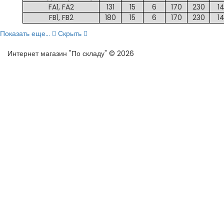
FA1, FA2
131
15
6
170
230
1
FB1, FB2
180
15
6
170
230
1
Показать еще...
Скрыть
Интернет магазин "По складу" © 2026