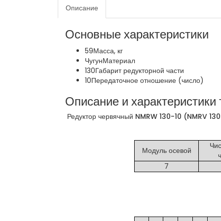
Описание
Основные характеристики
59
Масса, кг
Чугун
Материал
130
Габарит редукторной части
10
Передаточное отношение (число)
Описание и характеристики 
Редуктор червячный NMRW 130-10 (NMRV 130-
Чис
Модуль осевой
7