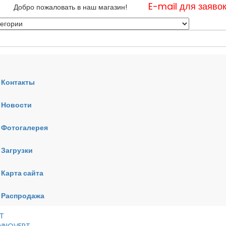
E-mail для заяво
Добро пожаловать в наш магазин!
Контакты
Новости
нные
Фотогалерея
ные
ные
Загрузки
Карта сайта
RT
VERT
AI
Распродажа
RT