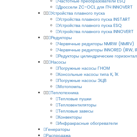
Частотные преобразователи ESQ
Дроссели ZC-OCL для ПЧ INNOVERT
Устройства плавного пуска
Устройства плавного пуска INSTART
Устройства плавного пуска ESQ
Устройства плавного пуска INNOVERT
Редукторы
Червячные редукторы NMRW (NMRV)
Червячные редукторы INNORED (IRW, 
Редукторы цилиндрические горизонталь
Насосы
Погружные насосы ГНОМ
Консольные насосы типа К, 1К
Погружные насосы ЭЦВ
Мотопомпы
Теплотехника
Тепловые пушки
Тепловентиляторы
Тепловые завесы
Конвекторы
Инфракрасные обогреватели
Генераторы
Распродажа