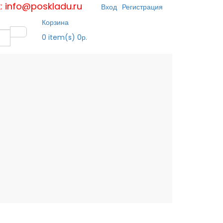
к: info@poskladu.ru
Вход
Регистрация
Корзина
0
item(s)
0р.