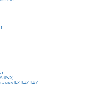
 INNOVERT
RT
V)
W, IRWD)
тальные 1ЦУ, 1Ц2У, 1Ц3У