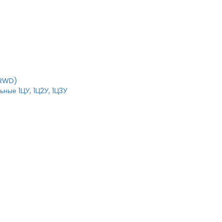
IRWD)
ные 1ЦУ, 1Ц2У, 1Ц3У