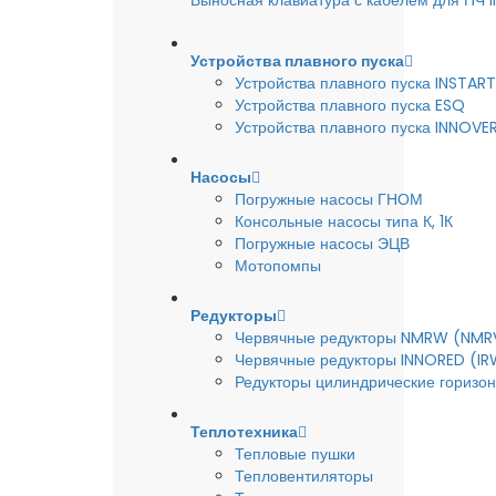
Выносная клавиатура с кабелем для ПЧ
Устройства плавного пуска
Устройства плавного пуска INSTART
Устройства плавного пуска ESQ
Устройства плавного пуска INNOVE
Насосы
Погружные насосы ГНОМ
Консольные насосы типа К, 1К
Погружные насосы ЭЦВ
Мотопомпы
Редукторы
Червячные редукторы NMRW (NMR
Червячные редукторы INNORED (IR
Редукторы цилиндрические горизон
Теплотехника
Тепловые пушки
Тепловентиляторы