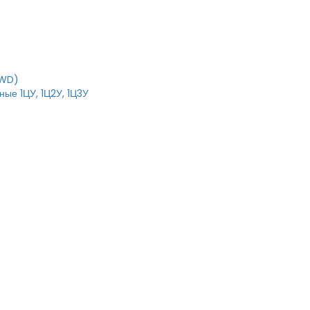
RWD)
ые 1ЦУ, 1Ц2У, 1Ц3У