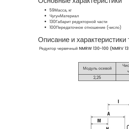
Основные характеристики
59
Масса, кг
Чугун
Материал
130
Габарит редукторной части
100
Передаточное отношение (число)
Описание и характеристики 
Редуктор червячный NMRW 130-100 (NMRV 130
Чис
Модуль осевой
2,25