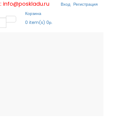
к: info@poskladu.ru
Вход
Регистрация
Корзина
0
item(s)
0р.