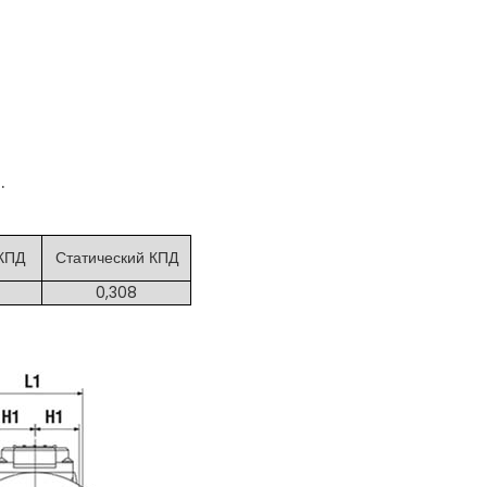
0.
КПД
Статический КПД
0,308