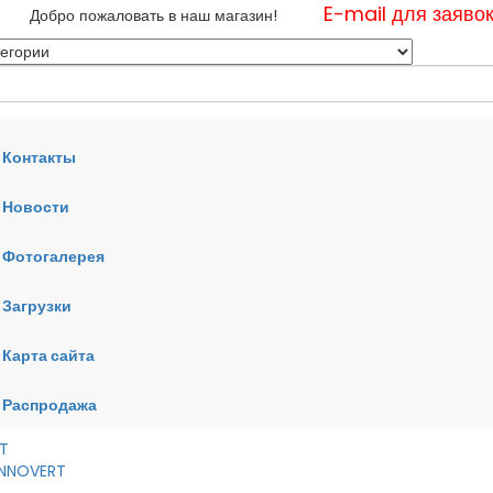
E-mail для заяво
Добро пожаловать в наш магазин!
Контакты
Новости
нные
Фотогалерея
ные
ные
Загрузки
Карта сайта
RT
VERT
AI
Распродажа
RT
 INNOVERT