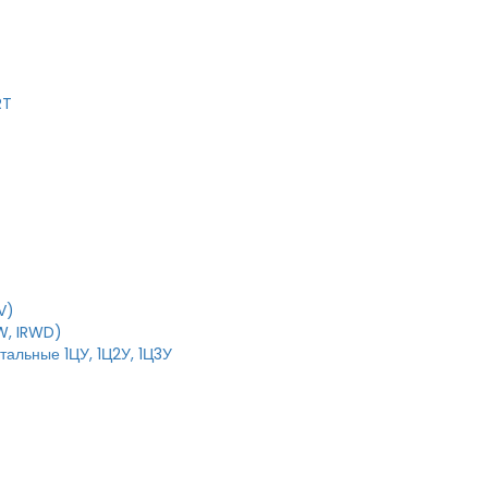
RT
V)
W, IRWD)
тальные 1ЦУ, 1Ц2У, 1Ц3У