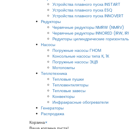
Устройства плавного пуска INSTART
Устройства плавного пуска ESQ
Устройства плавного пуска INNOVERT
Редукторы
Червячные редукторы NMRW (NMRV)
Червячные редукторы INNORED (IRW, I
Редукторы цилиндрические горизонтальн
Насосы
Погружные насосы ГНОМ
Консольные насосы типа К, 1К
Погружные насосы ЭЦВ
Мотопомпы
Теплотехника
Тепловые пушки
Тепловентиляторы
Тепловые завесы
Конвекторы
Инфракрасные обогреватели
Генераторы
Распродажа
Корзина
×
Ваша корзина пуста!