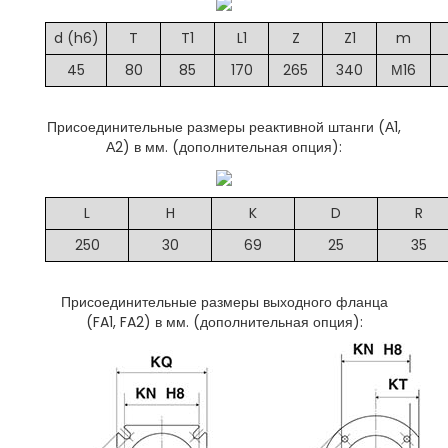
d (h6)
T
T1
L1
Z
Z1
m
45
80
85
170
265
340
М16
Присоединительные размеры реактивной штанги (А1,
А2) в мм. (дополнительная опция):
L
H
K
D
R
250
30
69
25
35
Присоединительные размеры выходного фланца
(FA1, FA2) в мм. (дополнительная опция):