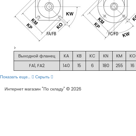
>
Выходной фланец
KA
KB
KC
KN
KM
KO
FA1, FA2
140
15
6
180
255
16
Показать еще...
Скрыть
Интернет магазин "По складу" © 2026