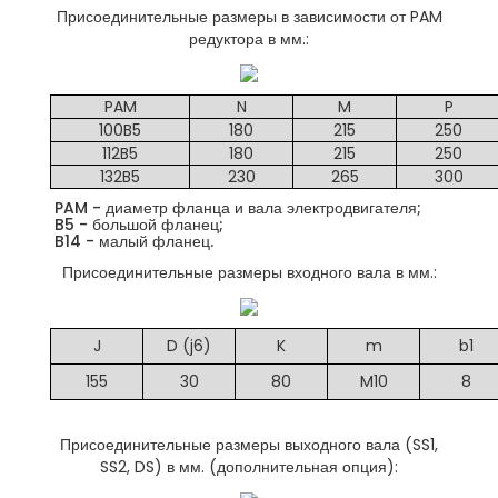
Присоединительные размеры в зависимости от PAM
редуктора в мм.:
PAM
N
M
P
100B5
180
215
250
112B5
180
215
250
132B5
230
265
300
PAM - диаметр фланца и вала электродвигателя;
B5 - большой фланец;
B14 - малый фланец.
Присоединительные размеры входного вала в мм.:
J
D (j6)
K
m
b1
155
30
80
M10
8
Присоединительные размеры выходного вала (SS1,
SS2, DS) в мм. (дополнительная опция):