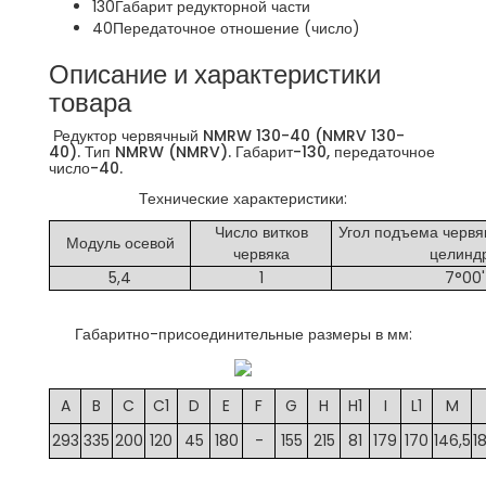
130
Габарит редукторной части
40
Передаточное отношение (число)
Описание и характеристики
товара
Редуктор червячный NMRW 130-40 (NMRV 130-
40). Тип NMRW (NMRV). Габарит-130, передаточное
число-40.
Технические характеристики:
Число витков
Угол подъема червя
Модуль осевой
червяка
целинд
5,4
1
7°00'
Габаритно-присоединительные размеры в мм:
A
B
C
C1
D
E
F
G
H
H1
I
L1
M
293
335
200
120
45
180
-
155
215
81
179
170
146,5
1