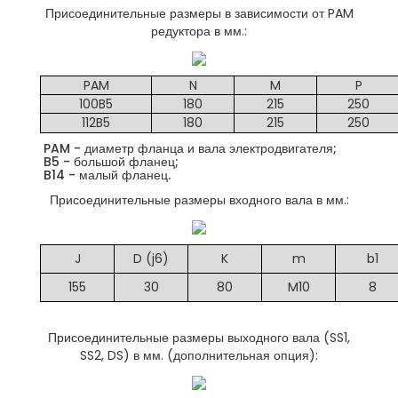
Присоединительные размеры в зависимости от PAM
редуктора в мм.:
PAM
N
M
P
100B5
180
215
250
112B5
180
215
250
PAM - диаметр фланца и вала электродвигателя;
B5 - большой фланец;
B14 - малый фланец.
Присоединительные размеры входного вала в мм.:
J
D (j6)
K
m
b1
155
30
80
M10
8
Присоединительные размеры выходного вала (SS1,
SS2, DS) в мм. (дополнительная опция):