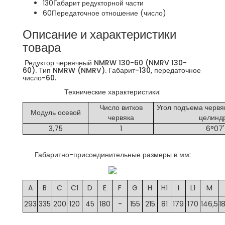
130
Габарит редукторной части
60
Передаточное отношение (число)
Описание и характеристики
товара
Редуктор червячный NMRW 130-60 (NMRV 130-
60). Тип NMRW (NMRV). Габарит-130, передаточное
число-60.
Технические характеристики:
Число витков
Угол подъема червя
Модуль осевой
червяка
целинд
3,75
1
6°07'
Габаритно-присоединительные размеры в мм:
A
B
C
C1
D
E
F
G
H
H1
I
L1
M
293
335
200
120
45
180
-
155
215
81
179
170
146,5
1