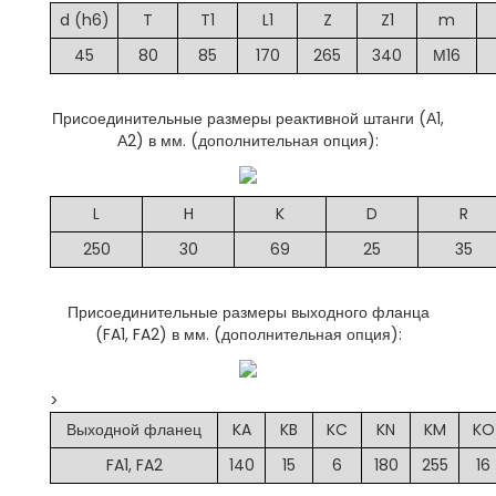
d (h6)
T
T1
L1
Z
Z1
m
45
80
85
170
265
340
М16
Присоединительные размеры реактивной штанги (А1,
А2) в мм. (дополнительная опция):
L
H
K
D
R
250
30
69
25
35
Присоединительные размеры выходного фланца
(FA1, FA2) в мм. (дополнительная опция):
>
Выходной фланец
KA
KB
KC
KN
KM
KO
FA1, FA2
140
15
6
180
255
16