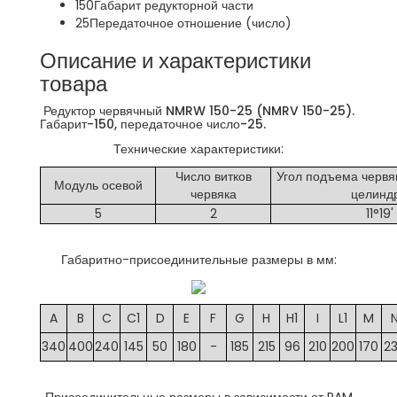
150
Габарит редукторной части
25
Передаточное отношение (число)
Описание и характеристики
товара
Редуктор червячный NMRW 150-25 (NMRV 150-25).
Габарит-150, передаточное число-25.
Технические характеристики:
Число витков
Угол подъема червя
Модуль осевой
червяка
целинд
5
2
11°19'
Габаритно-присоединительные размеры в мм:
A
B
C
C1
D
E
F
G
H
H1
I
L1
M
340
400
240
145
50
180
-
185
215
96
210
200
170
2