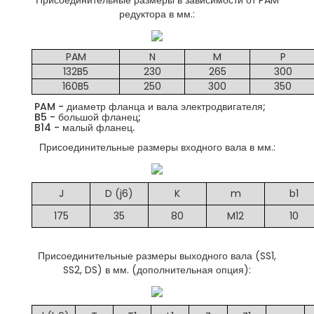
Присоединительные размеры в зависимости от PAM
редуктора в мм.:
PAM
N
M
P
132B5
230
265
300
160B5
250
300
350
PAM - диаметр фланца и вала электродвигателя;
B5 - большой фланец;
B14 - малый фланец.
Присоединительные размеры входного вала в мм.:
J
D (j6)
K
m
b1
175
35
80
M12
10
Присоединительные размеры выходного вала (SS1,
SS2, DS) в мм. (дополнительная опция):