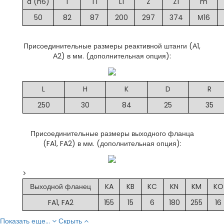
d (h6)
T
T1
L1
Z
Z1
m
50
82
87
200
297
374
М16
Присоединительные размеры реактивной штанги (А1,
А2) в мм. (дополнительная опция):
L
H
K
D
R
250
30
84
25
35
Присоединительные размеры выходного фланца
(FA1, FA2) в мм. (дополнительная опция):
>
Выходной фланец
KA
KB
KC
KN
KM
KO
FA1, FA2
155
15
6
180
255
16
Показать еще...
Скрыть