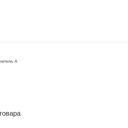
атели, А
товара