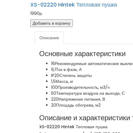
XS-02220 Hintek Тепловая пушка
1990р.
Добавить в корзину
Описание
Основные характеристики
16
Рекомендуемые автоматические выключ
9,1
Ток в фазе, А
IP20
Степень защиты
1,5
Масса, кг
100
Производительность, м3/ч
50
Температура воздуха на выходе, С
220
Напряжение питания, В
20
Площадь обогрева, м2
Описание и характеристики 
XS-02220 Hintek Тепловая пушка