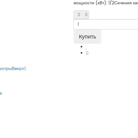
мощности (кВт): 1/2Сечения ка
мотры
Вверх
е