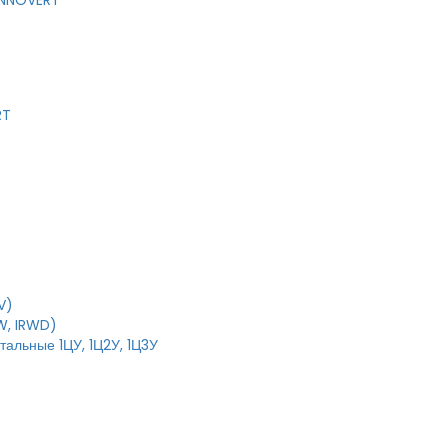
 INNOVERT
RT
V)
W, IRWD)
тальные 1ЦУ, 1Ц2У, 1Ц3У