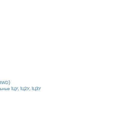
T
IRWD)
ные 1ЦУ, 1Ц2У, 1Ц3У