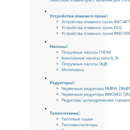
Выносная клавиатура с кабелем для ПЧ
Устройства плавного пуска
Устройства плавного пуска INSTART
Устройства плавного пуска ESQ
Устройства плавного пуска INNOVE
Насосы
Погружные насосы ГНОМ
Консольные насосы типа К, 1К
Погружные насосы ЭЦВ
Мотопомпы
Редукторы
Червячные редукторы NMRW (NMR
Червячные редукторы INNORED (IR
Редукторы цилиндрические горизон
Теплотехника
Тепловые пушки
Тепловентиляторы