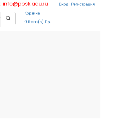
к: info@poskladu.ru
Вход
Регистрация
Корзина
0
item(s)
0р.