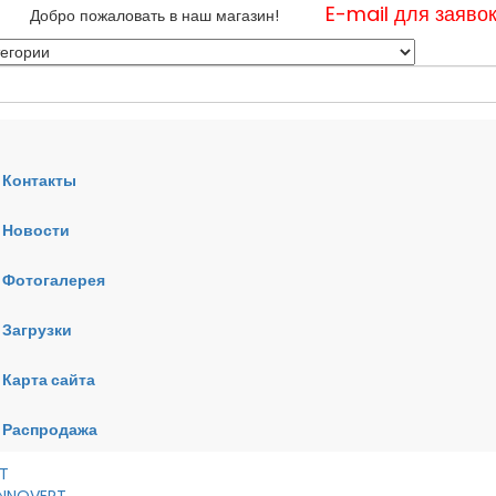
E-mail для заяво
Добро пожаловать в наш магазин!
Контакты
Новости
нные
Фотогалерея
ные
ные
Загрузки
Карта сайта
RT
VERT
AI
Распродажа
RT