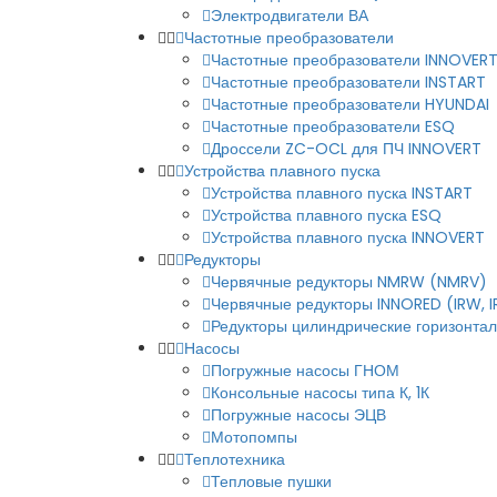
Электродвигатели ВА
Частотные преобразователи
Частотные преобразователи INNOVER
Частотные преобразователи INSTART
Частотные преобразователи HYUNDAI
Частотные преобразователи ESQ
Дроссели ZC-OCL для ПЧ INNOVERT
Устройства плавного пуска
Устройства плавного пуска INSTART
Устройства плавного пуска ESQ
Устройства плавного пуска INNOVERT
Редукторы
Червячные редукторы NMRW (NMRV)
Червячные редукторы INNORED (IRW, 
Редукторы цилиндрические горизонталь
Насосы
Погружные насосы ГНОМ
Консольные насосы типа К, 1К
Погружные насосы ЭЦВ
Мотопомпы
Теплотехника
Тепловые пушки