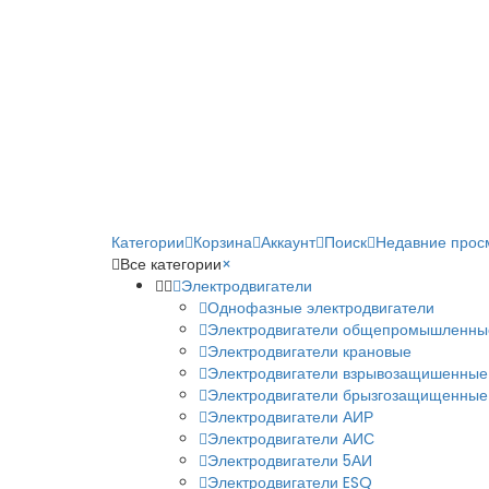
Категории
Корзина
Аккаунт
Поиск
Недавние прос
Все категории
×
Электродвигатели
Однофазные электродвигатели
Электродвигатели общепромышленны
Электродвигатели крановые
Электродвигатели взрывозащишенные
Электродвигатели брызгозащищенные
Электродвигатели АИР
Электродвигатели АИС
Электродвигатели 5АИ
Электродвигатели ESQ