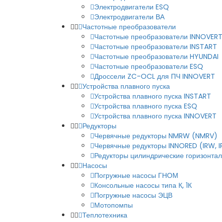
Электродвигатели ESQ
Электродвигатели ВА
Частотные преобразователи
Частотные преобразователи INNOVER
Частотные преобразователи INSTART
Частотные преобразователи HYUNDAI
Частотные преобразователи ESQ
Дроссели ZC-OCL для ПЧ INNOVERT
Устройства плавного пуска
Устройства плавного пуска INSTART
Устройства плавного пуска ESQ
Устройства плавного пуска INNOVERT
Редукторы
Червячные редукторы NMRW (NMRV)
Червячные редукторы INNORED (IRW, 
Редукторы цилиндрические горизонталь
Насосы
Погружные насосы ГНОМ
Консольные насосы типа К, 1К
Погружные насосы ЭЦВ
Мотопомпы
Теплотехника