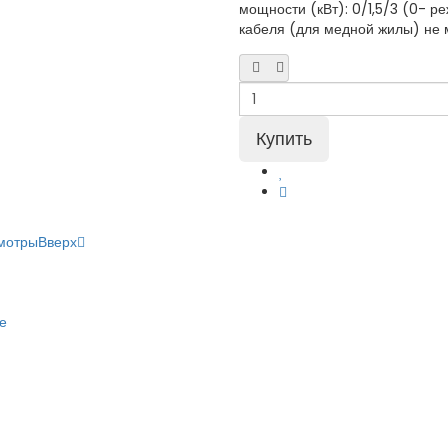
мощности (кВт): 0/1,5/3 (0- р
кабеля (для медной жилы) не м
мотры
Вверх
е