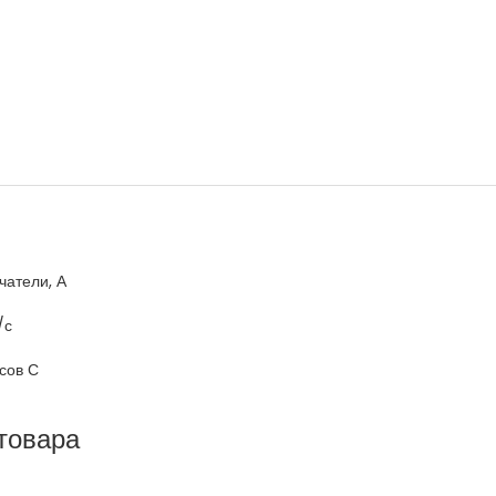
атели, А
/с
сов С
товара