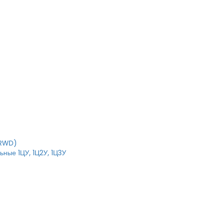
T
IRWD)
ные 1ЦУ, 1Ц2У, 1Ц3У