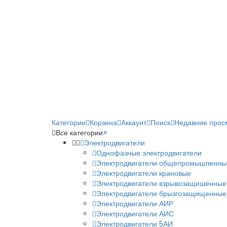
Категории
Корзина
Аккаунт
Поиск
Недавние прос
Все категории
×
Электродвигатели
Однофазные электродвигатели
Электродвигатели общепромышленны
Электродвигатели крановые
Электродвигатели взрывозащишенные
Электродвигатели брызгозащищенные
Электродвигатели АИР
Электродвигатели АИС
Электродвигатели 5АИ