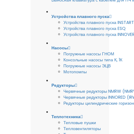
Выносная клавиатура с кабелем для ПЧ
Устройства плавного пуска
Устройства плавного пуска INSTART
Устройства плавного пуска ESQ
Устройства плавного пуска INNOVE
Насосы
Погружные насосы ГНОМ
Консольные насосы типа К, 1К
Погружные насосы ЭЦВ
Мотопомпы
Редукторы
Червячные редукторы NMRW (NMR
Червячные редукторы INNORED (IR
Редукторы цилиндрические горизон
Теплотехника
Тепловые пушки
Тепловентиляторы