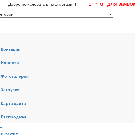
E-mail для заяво
Добро пожаловать в наш магазин!
Контакты
Новости
нные
Фотогалерея
ные
ные
Загрузки
Карта сайта
RT
VERT
AI
Распродажа
RT