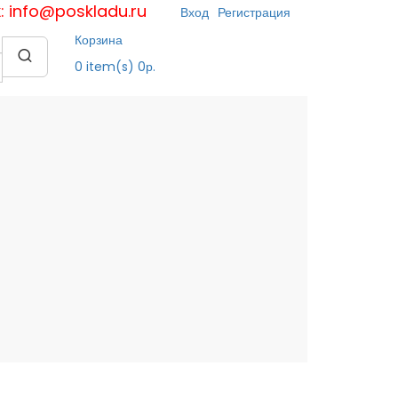
к: info@poskladu.ru
Вход
Регистрация
Корзина
0
item(s)
0р.