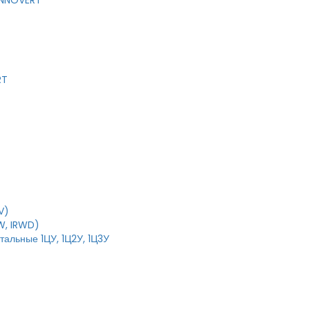
 INNOVERT
RT
V)
W, IRWD)
тальные 1ЦУ, 1Ц2У, 1Ц3У