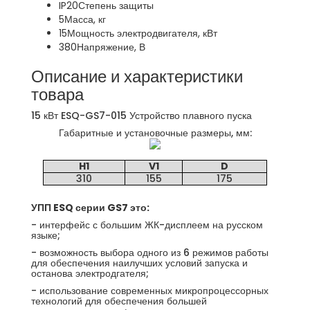
IP20
Степень защиты
5
Масса, кг
15
Мощность электродвигателя, кВт
380
Напряжение, В
Описание и характеристики
товара
15 кВт ESQ-GS7-015 Устройство плавного пуска
Габаритные и установочные размеры, мм:
H1
V1
D
310
155
175
УПП ESQ серии GS7 это:
- интерфейс с большим ЖК-дисплеем на русском
языке;
- возможность выбора одного из 6 режимов работы
для обеспечения наилучших условий запуска и
останова электродгателя;
- использование современных микропроцессорных
технологий для обеспечения большей