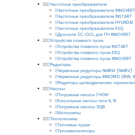
Частотные преобразователи
Частотные преобразователи INNOVER
Частотные преобразователи INSTART
Частотные преобразователи HYUNDAI
Частотные преобразователи ESQ
Дроссели ZC-OCL для ПЧ INNOVERT
Устройства плавного пуска
Устройства плавного пуска INSTART
Устройства плавного пуска ESQ
Устройства плавного пуска INNOVERT
Редукторы
Червячные редукторы NMRW (NMRV)
Червячные редукторы INNORED (IRW, 
Редукторы цилиндрические горизонталь
Насосы
Погружные насосы ГНОМ
Консольные насосы типа К, 1К
Погружные насосы ЭЦВ
Мотопомпы
Теплотехника
Тепловые пушки
Тепловентиляторы