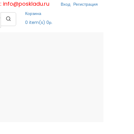
к: info@poskladu.ru
Вход
Регистрация
Корзина
0
item(s)
0р.