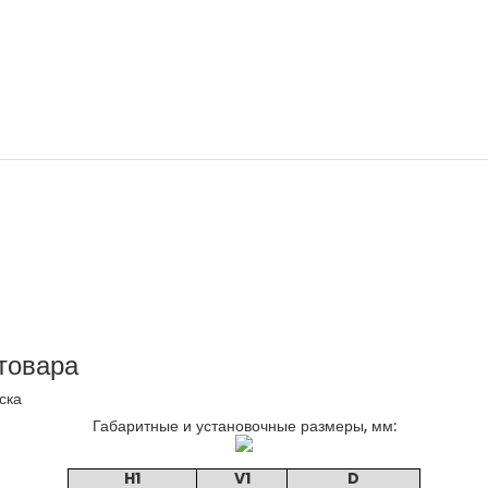
товара
уска
Габаритные и установочные размеры, мм:
H1
V1
D