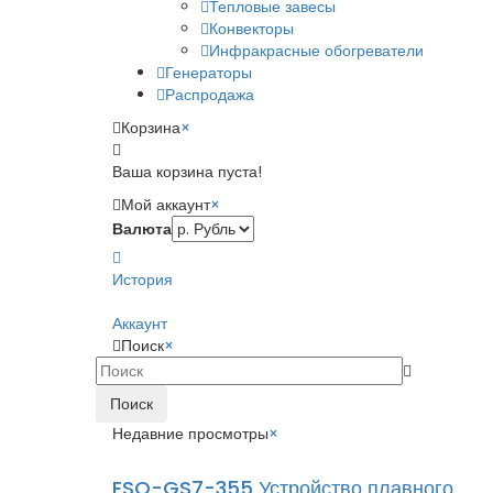
Тепловые завесы
Конвекторы
Инфракрасные обогреватели
Генераторы
Распродажа
Корзина
×
Ваша корзина пуста!
Мой аккаунт
×
Валюта
История
Аккаунт
Поиск
×
Поиск
Недавние просмотры
×
ESQ-GS7-355 Устройство плавного