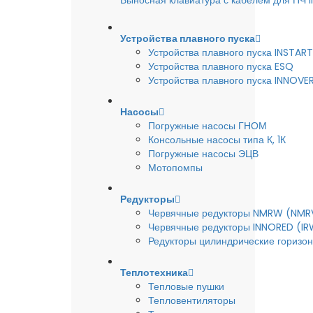
Выносная клавиатура с кабелем для ПЧ
Устройства плавного пуска
Устройства плавного пуска INSTART
Устройства плавного пуска ESQ
Устройства плавного пуска INNOVE
Насосы
Погружные насосы ГНОМ
Консольные насосы типа К, 1К
Погружные насосы ЭЦВ
Мотопомпы
Редукторы
Червячные редукторы NMRW (NMR
Червячные редукторы INNORED (IR
Редукторы цилиндрические горизон
Теплотехника
Тепловые пушки
Тепловентиляторы