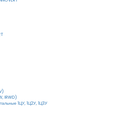
 INNOVERT
RT
V)
W, IRWD)
тальные 1ЦУ, 1Ц2У, 1Ц3У