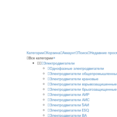
Категории
Корзина
Аккаунт
Поиск
Недавние прос
Все категории
×
Электродвигатели
Однофазные электродвигатели
Электродвигатели общепромышленны
Электродвигатели крановые
Электродвигатели взрывозащишенные
Электродвигатели брызгозащищенные
Электродвигатели АИР
Электродвигатели АИС
Электродвигатели 5АИ
Электродвигатели ESQ
Электродвигатели ВА