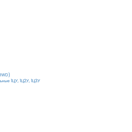
T
IRWD)
ные 1ЦУ, 1Ц2У, 1Ц3У