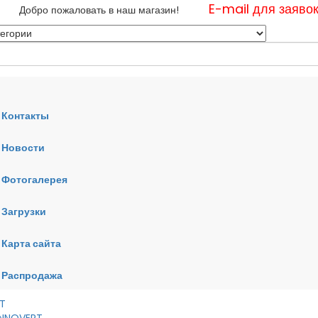
E-mail для заяво
Добро пожаловать в наш магазин!
Контакты
Новости
нные
Фотогалерея
ные
ные
Загрузки
Карта сайта
RT
VERT
AI
Распродажа
RT