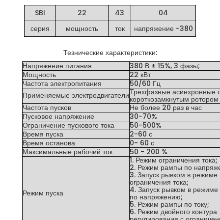
SBI
22
43
04
серия
мощность
ток
напряжение -380
Тезнические характеристики:
Напряжение питания
380 В ± 15%, 3 фазы;
Мощность
22 кВт
Частота электропитания
50/60 Гц
Трехфазные асинхронные 
Применяемые электродвигатели
короткозамкнутым ротором
Частота пусков
Не более 20 раз в час
Пусковое напряжение
30-70%
Ограничение пускового тока
50-500%
Время пуска
2-60 с
Время останова
0- 60 с
Максимальные рабочий ток
50 - 200 %
1. Режим ограничения тока;
2. Режим рампы по напряж
3. Запуск рывком в режиме
ограничения тока;
4. Запуск рывком в режиме
Режим пуска
по напряжению;
5. Режим рампы по току;
6. Режим двойного контура
регулирования с ограничен