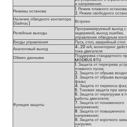
и напряжения.
1. Режим плавного останова
Режимы останова
2. Режим свободного остано
Наличие обводного контактора
Встроен
(байпас)
Программируемый выход с
Релейные выходы
задержкой, выход ошибки,
управление обводным конт
Входы управления
Пуск, стоп, аварийный стоп
4…20 мА, мониторинг дейс
Аналоговый выход
тока двигателя
Поддержка стандартного п
Обмен данными
MODBUS RTU
1. Защита от перегрева уст
плавного пуска;
2. Защита от обрыва входн
3. Защита от обрыва выход
фазы;
4. Защита от перекоса фаз;
5. Токовая защита при запу
6. Защита от перегрузки в 
работы двигателя;
7. Защита от пониженного
Функции защиты
напряжения;
8. Защита от повышенного
напряжения;
9. Защита от короткого за
нагрузки;