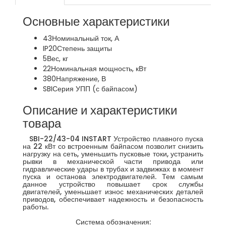
Основные характеристики
43
Номинальный ток, А
IP20
Степень защиты
5
Вес, кг
22
Номинальная мощность, кВт
380
Напряжение, В
SBI
Серия УПП (с байпасом)
Описание и характеристики
товара
SBI-22/43-04 INSTART Устройство плавного пуска
на 22 кВт со встроенным байпасом позволит снизить
нагрузку на сеть, уменьшить пусковые токи, устранить
рывки в механической части привода или
гидравлические удары в трубах и задвижках в момент
пуска и останова электродвигателей. Тем самым
данное устройство повышает срок службы
двигателей, уменьшает износ механических деталей
приводов, обеспечивает надежность и безопасность
работы.
Система обозначения: