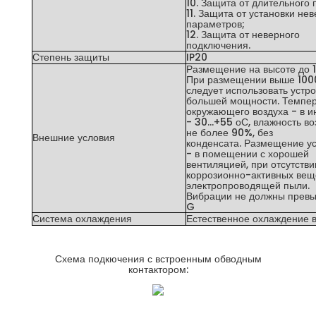
10. Защита от длительного 
11. Защита от установки не
параметров;
12. Защита от неверного
подключения.
Степень защиты
IP20
Размещение на высоте до 1
При размещении выше 100
следует использовать устр
большей мощности. Темпе
окружающего воздуха - в и
- 30...+55 оС, влажность во
не более 90%, без
Внешние условия
конденсата. Размещение у
- в помещении с хорошей
вентиляцией, при отсутстви
коррозионно-активных вещ
электропроводящей пыли.
Вибрации не должны превы
G
Система охлаждения
Естественное охлаждение 
Схема подкючения с встроенным обводным
контактором: