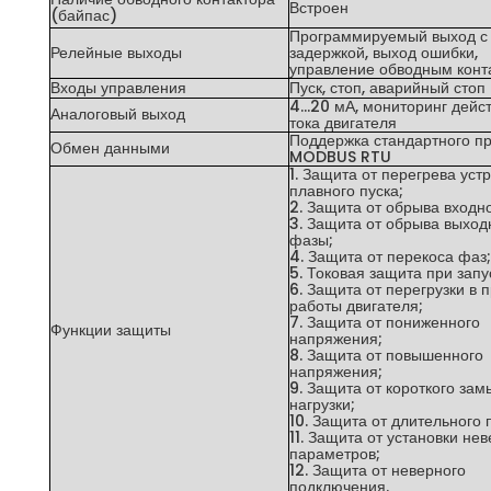
Встроен
(байпас)
Программируемый выход с
Релейные выходы
задержкой, выход ошибки,
управление обводным конт
Входы управления
Пуск, стоп, аварийный стоп
4…20 мА, мониторинг дейс
Аналоговый выход
тока двигателя
Поддержка стандартного п
Обмен данными
MODBUS RTU
1. Защита от перегрева уст
плавного пуска;
2. Защита от обрыва входн
3. Защита от обрыва выход
фазы;
4. Защита от перекоса фаз;
5. Токовая защита при запу
6. Защита от перегрузки в 
работы двигателя;
7. Защита от пониженного
Функции защиты
напряжения;
8. Защита от повышенного
напряжения;
9. Защита от короткого за
нагрузки;
10. Защита от длительного 
11. Защита от установки не
параметров;
12. Защита от неверного
подключения.