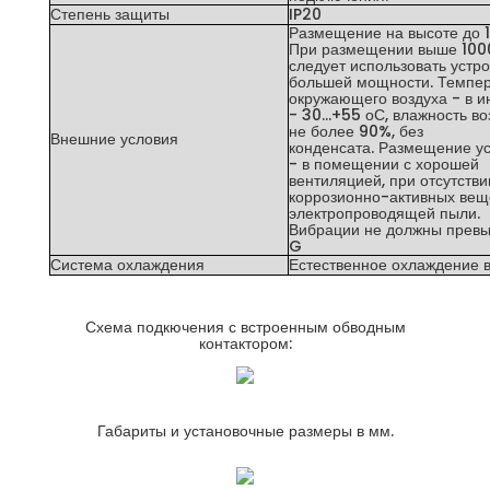
Степень защиты
IP20
Размещение на высоте до 1
При размещении выше 100
следует использовать устр
большей мощности. Темпе
окружающего воздуха - в и
- 30...+55 оС, влажность во
не более 90%, без
Внешние условия
конденсата. Размещение у
- в помещении с хорошей
вентиляцией, при отсутстви
коррозионно-активных вещ
электропроводящей пыли.
Вибрации не должны превы
G
Система охлаждения
Естественное охлаждение 
Схема подкючения с встроенным обводным
контактором:
Габариты и установочные размеры в мм.