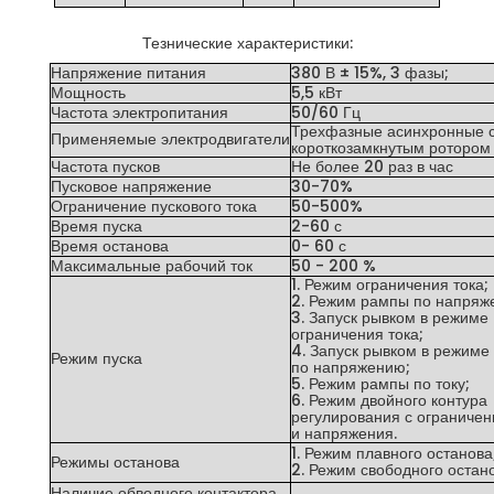
Тезнические характеристики:
Напряжение питания
380 В ± 15%, 3 фазы;
Мощность
5,5 кВт
Частота электропитания
50/60 Гц
Трехфазные асинхронные 
Применяемые электродвигатели
короткозамкнутым ротором
Частота пусков
Не более 20 раз в час
Пусковое напряжение
30-70%
Ограничение пускового тока
50-500%
Время пуска
2-60 с
Время останова
0- 60 с
Максимальные рабочий ток
50 - 200 %
1. Режим ограничения тока;
2. Режим рампы по напряж
3. Запуск рывком в режиме
ограничения тока;
4. Запуск рывком в режиме
Режим пуска
по напряжению;
5. Режим рампы по току;
6. Режим двойного контура
регулирования с ограничен
и напряжения.
1. Режим плавного останова
Режимы останова
2. Режим свободного остано
Наличие обводного контактора