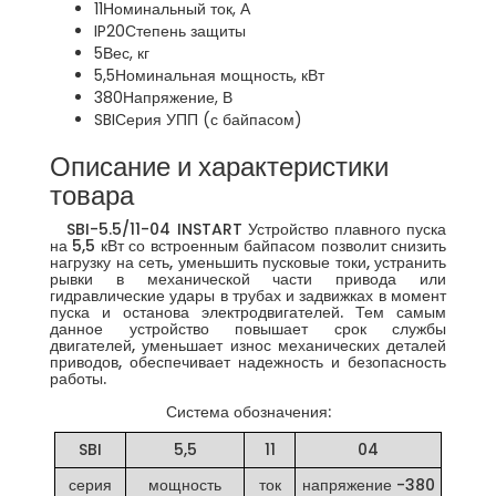
11
Номинальный ток, А
IP20
Степень защиты
5
Вес, кг
5,5
Номинальная мощность, кВт
380
Напряжение, В
SBI
Серия УПП (с байпасом)
Описание и характеристики
товара
SBI-5.5/11-04 INSTART Устройство плавного пуска
на 5,5 кВт со встроенным байпасом позволит снизить
нагрузку на сеть, уменьшить пусковые токи, устранить
рывки в механической части привода или
гидравлические удары в трубах и задвижках в момент
пуска и останова электродвигателей. Тем самым
данное устройство повышает срок службы
двигателей, уменьшает износ механических деталей
приводов, обеспечивает надежность и безопасность
работы.
Система обозначения:
SBI
5,5
11
04
серия
мощность
ток
напряжение -380