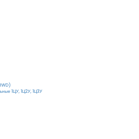
T
IRWD)
ные 1ЦУ, 1Ц2У, 1Ц3У