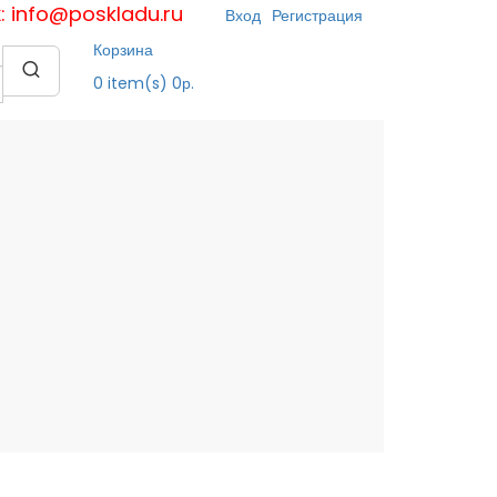
к: info@poskladu.ru
Вход
Регистрация
Корзина
0
item(s)
0р.