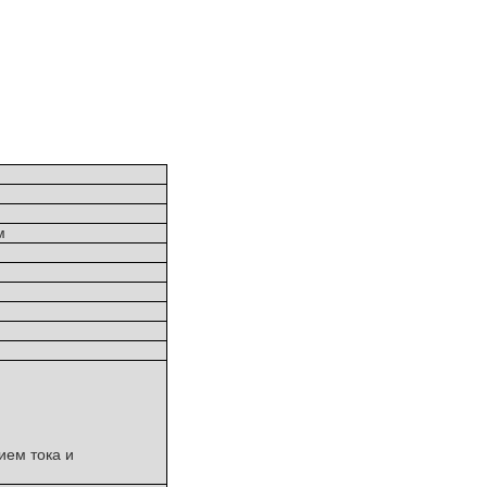
м
ием тока и