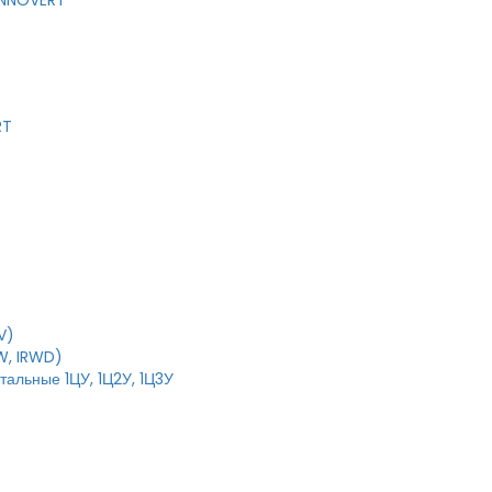
 INNOVERT
RT
V)
W, IRWD)
тальные 1ЦУ, 1Ц2У, 1Ц3У