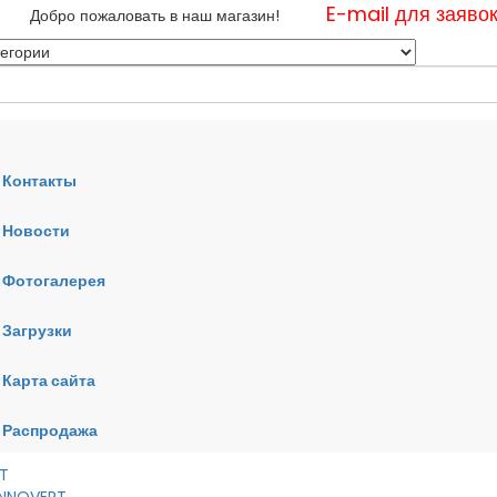
E-mail для заяво
Добро пожаловать в наш магазин!
Контакты
Новости
нные
Фотогалерея
ные
ные
Загрузки
Карта сайта
RT
VERT
AI
Распродажа
RT