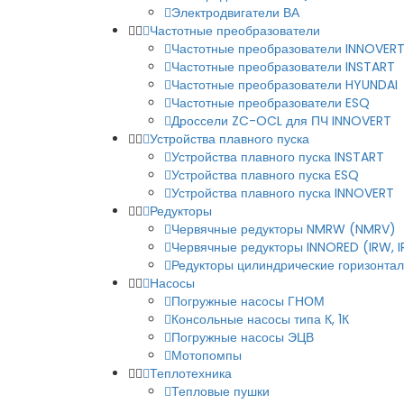
Электродвигатели ВА
Частотные преобразователи
Частотные преобразователи INNOVER
Частотные преобразователи INSTART
Частотные преобразователи HYUNDAI
Частотные преобразователи ESQ
Дроссели ZC-OCL для ПЧ INNOVERT
Устройства плавного пуска
Устройства плавного пуска INSTART
Устройства плавного пуска ESQ
Устройства плавного пуска INNOVERT
Редукторы
Червячные редукторы NMRW (NMRV)
Червячные редукторы INNORED (IRW, 
Редукторы цилиндрические горизонталь
Насосы
Погружные насосы ГНОМ
Консольные насосы типа К, 1К
Погружные насосы ЭЦВ
Мотопомпы
Теплотехника
Тепловые пушки