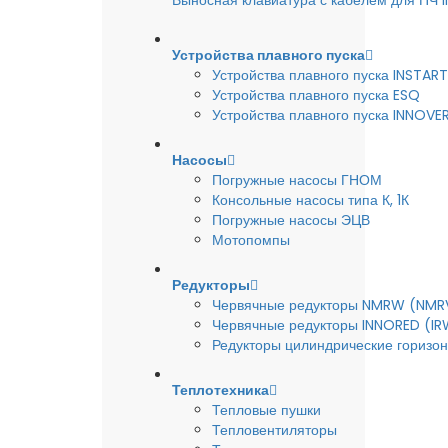
Выносная клавиатура с кабелем для ПЧ
Устройства плавного пуска
Устройства плавного пуска INSTART
Устройства плавного пуска ESQ
Устройства плавного пуска INNOVE
Насосы
Погружные насосы ГНОМ
Консольные насосы типа К, 1К
Погружные насосы ЭЦВ
Мотопомпы
Редукторы
Червячные редукторы NMRW (NMR
Червячные редукторы INNORED (IR
Редукторы цилиндрические горизон
Теплотехника
Тепловые пушки
Тепловентиляторы