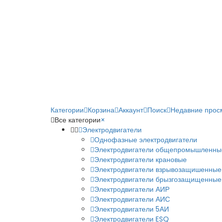
Категории
Корзина
Аккаунт
Поиск
Недавние прос
Все категории
×
Электродвигатели
Однофазные электродвигатели
Электродвигатели общепромышленны
Электродвигатели крановые
Электродвигатели взрывозащишенные
Электродвигатели брызгозащищенные
Электродвигатели АИР
Электродвигатели АИС
Электродвигатели 5АИ
Электродвигатели ESQ