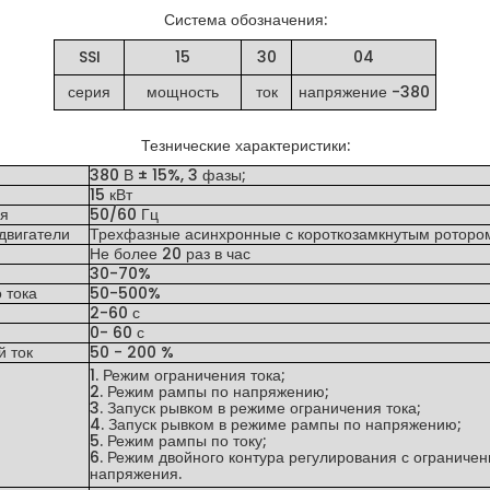
Система обозначения:
SSI
15
30
04
серия
мощность
ток
напряжение -380
Тезнические характеристики:
380 В ± 15%, 3 фазы;
15 кВт
ия
50/60 Гц
двигатели
Трехфазные асинхронные с короткозамкнутым роторо
Не более 20 раз в час
30-70%
 тока
50-500%
2-60 с
0- 60 с
 ток
50 - 200 %
1. Режим ограничения тока;
2. Режим рампы по напряжению;
3. Запуск рывком в режиме ограничения тока;
4. Запуск рывком в режиме рампы по напряжению;
5. Режим рампы по току;
6. Режим двойного контура регулирования с ограничен
напряжения.