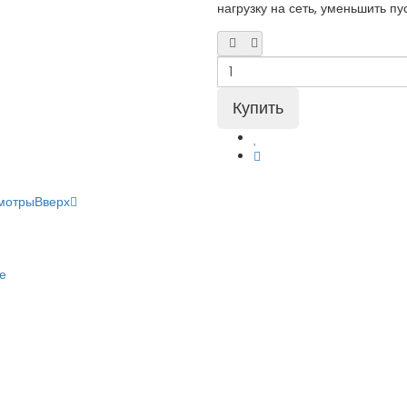
нагрузку на сеть, уменьшить пус
мотры
Вверх
е