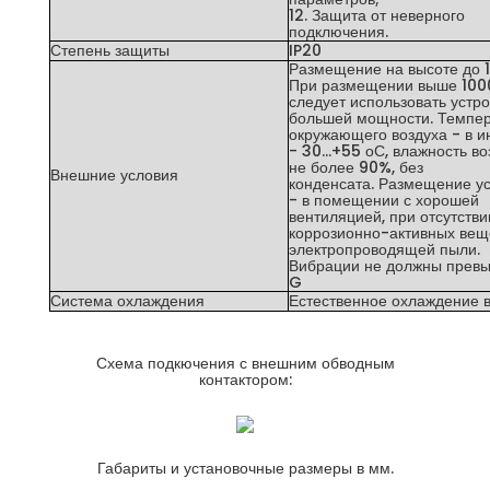
12. Защита от неверного
подключения.
Степень защиты
IP20
Размещение на высоте до 1
При размещении выше 100
следует использовать устр
большей мощности. Темпе
окружающего воздуха - в и
- 30...+55 оС, влажность во
не более 90%, без
Внешние условия
конденсата. Размещение у
- в помещении с хорошей
вентиляцией, при отсутстви
коррозионно-активных вещ
электропроводящей пыли.
Вибрации не должны превы
G
Система охлаждения
Естественное охлаждение 
Схема подкючения с внешним обводным
контактором:
Габариты и установочные размеры в мм.