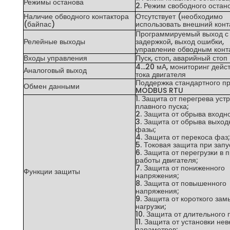
Режимы останова
2. Режим свободного остано
Наличие обводного контактора
Отсутствует (необходимо
(байпас)
использовать внешний конт
Программируемый выход с
Релейные выходы
задержкой, выход ошибки,
управление обводным конт
Входы управления
Пуск, стоп, аварийный стоп
4…20 мА, мониторинг дейс
Аналоговый выход
тока двигателя
Поддержка стандартного п
Обмен данными
MODBUS RTU
1. Защита от перегрева уст
плавного пуска;
2. Защита от обрыва входн
3. Защита от обрыва выход
фазы;
4. Защита от перекоса фаз;
5. Токовая защита при запу
6. Защита от перегрузки в 
работы двигателя;
7. Защита от пониженного
Функции защиты
напряжения;
8. Защита от повышенного
напряжения;
9. Защита от короткого за
нагрузки;
10. Защита от длительного 
11. Защита от установки не
параметров;