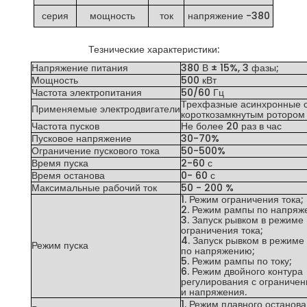
серия
мощность
ток
напряжение -380
Тезнические характеристики:
Напряжение питания
380 В ± 15%, 3 фазы;
Мощность
500 кВт
Частота электропитания
50/60 Гц
Трехфазные асинхронные 
Применяемые электродвигатели
короткозамкнутым ротором
Частота пусков
Не более 20 раз в час
Пусковое напряжение
30-70%
Ограничение пускового тока
50-500%
Время пуска
2-60 с
Время останова
0- 60 с
Максимальные рабочий ток
50 - 200 %
1. Режим ограничения тока;
2. Режим рампы по напряж
3. Запуск рывком в режиме
ограничения тока;
4. Запуск рывком в режиме
Режим пуска
по напряжению;
5. Режим рампы по току;
6. Режим двойного контура
регулирования с ограничен
и напряжения.
1. Режим плавного останова