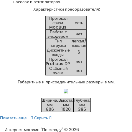
насосах и вентиляторах.
Характеристики преобразователя:
Протокол
связи
есть
ModBus
Работа с
нет
энкодером
Тип
легкая/
нагрузки
тяжелая
Дискретные
6
входы
Протокол
нет
Profibus DP
Съёмный
нет
пульт
Габаритные и присоединительные размеры в мм.
Ширина,
Высота,
Глубина,
мм
мм
мм
806
1020
395
Показать еще...
Скрыть
Интернет магазин "По складу" © 2026