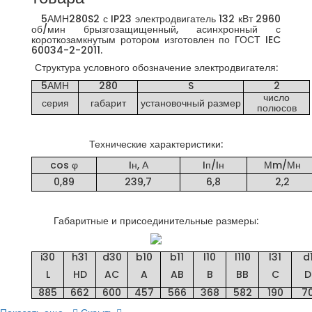
5АМН280S2 с IP23 электродвигатель 132 кВт 2960
об/мин брызгозащищенный, асинхронный с
короткозамкнутым ротором изготовлен по ГОСТ IEC
60034-2-2011.
Структура условного обозначение электродвигателя:
5АМН
280
S
2
число
серия
габарит
установочный размер
полюсов
Технические характеристики:
cos φ
Iн, А
Iп/Iн
Мm/Мн
0,89
239,7
6,8
2,2
Габаритные и присоединительные размеры:
i30
h31
d30
b10
b11
l10
l110
l31
d
L
HD
AC
A
AB
B
BB
C
D
885
662
600
457
566
368
582
190
7