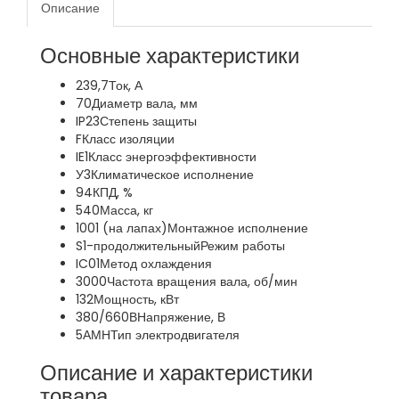
Описание
Основные характеристики
239,7
Ток, А
70
Диаметр вала, мм
IP23
Степень защиты
F
Класс изоляции
IE1
Класс энергоэффективности
У3
Климатическое исполнение
94
КПД, %
540
Масса, кг
1001 (на лапах)
Монтажное исполнение
S1-продолжительный
Режим работы
IC01
Метод охлаждения
3000
Частота вращения вала, об/мин
132
Мощность, кВт
380/660В
Напряжение, В
5АМН
Тип электродвигателя
Описание и характеристики
товара