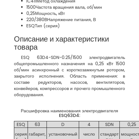
IC411
Метод охлаждения
1500
Частота вращения вала, об/мин
0,25
Мощность, кВт
220/380В
Напряжение питания, В
ESQ
Тип (серия)
Описание и характеристики
товара
ESQ 63D4-SDN-0.25/1500 электродвигатель
общепромышленного назначения на 0,25 кВт 1500
об/мин асинхронный с короткозамкнутым ротором,
закрытого исполнения. Область применения: в
составе редукторов, насосов, вентиляторов,
конвейеров, компрессоров и прочего промышленного
оборудования.
Расшифровка наименования электродвигателя
ESQ63D4:
ESQ
63
D
4
SDN
0,25
серия
габарит,
установочный
число
стандарт
мощност