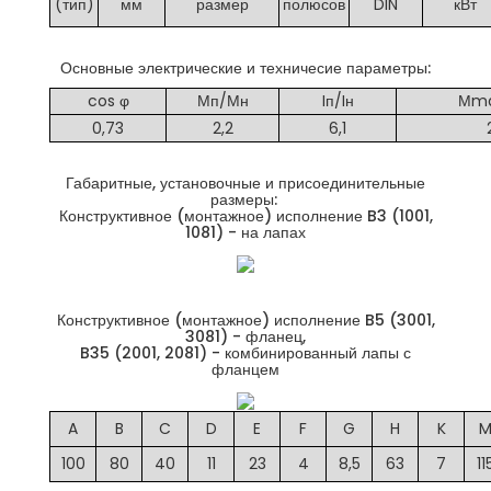
(тип)
мм
размер
полюсов
DIN
кВт
Основные электрические и техничесие параметры:
cos φ
Мп/Мн
Iп/Iн
Мma
0,73
2,2
6,1
Габаритные, установочные и присоединительные
размеры:
Конструктивное (монтажное) исполнение B3 (1001,
1081) - на лапах
Конструктивное (монтажное) исполнение B5 (3001,
3081) - фланец,
B35 (2001, 2081) - комбинированный лапы с
фланцем
A
B
C
D
E
F
G
H
K
100
80
40
11
23
4
8,5
63
7
11