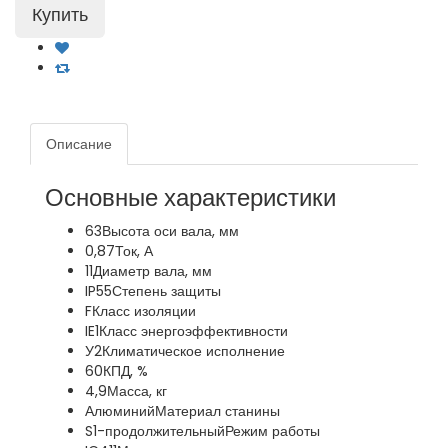
Описание
Основные характеристики
63
Высота оси вала, мм
0,87
Ток, А
11
Диаметр вала, мм
IP55
Степень защиты
F
Класс изоляции
IE1
Класс энергоэффективности
У2
Климатическое исполнение
60
КПД, %
4,9
Масса, кг
Алюминий
Материал станины
S1-продолжительный
Режим работы