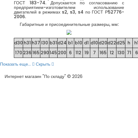
ГОСТ 183–74. Допускается по согласованию с
предприятием-изготовителем использование
двигателей в режимах s2, s3, s4 по ГОСТ Р52776-
2006.
Габаритные и присоединительные размеры, мм:
d30
h31
h37
l30
b31
d24
b1
b10
d1
d10
d20
d22
d25
h
h
170
236
165
290
145
200
6
112
19
7
165
12
130
71
6
Показать еще...
Скрыть
Интернет магазин "По складу" © 2026