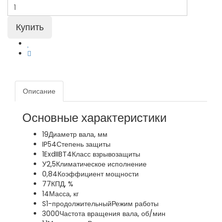
Описание
Основные характеристики
19
Диаметр вала, мм
IP54
Степень защиты
1ExdIIBT4
Класс взрывозащиты
У2,5
Климатическое исполнение
0,84
Коэффициент мощности
77
КПД, %
14
Масса, кг
S1-продолжительный
Режим работы
3000
Частота вращения вала, об/мин