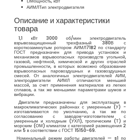
1,1
Мощность, кВт
АИМЛ
Тип электродвигателя
Описание и характеристики
товара
1,1 кВт 3000 об/мин электродвигатель
взрывозащищенный трехфазный 380В с
короткозамкнутым ротором АИМЛ71B2 по стандарту
ГОСТ предназначен для привода установок и
механизмов взрывоопасных производств угольной,
газовой, нефтяной, химической и других отраслей
промышленности, в которых возможно образование
взрывоопасных паровоздушных и газовоздушных
смесей. От аналогичных электродвигателей АИМ,
электродвигатели АИМЛ отличаются меньшей
массой, за счет применения материалов из легких
сплавов, а так же меньшими параметрами шумов и
вибрации.
Двигатели предназначены для эксплуатации в
макроклиматических районнах с умеренным (У) -
изготавливаются по умолчанию, а так же по
согласованию с заводом-изготовителем с
умеренным и холодным (УХЛ), тропическим (Т) и
морским (ОМ) климатом с категорией размещения 2
или 5 в соответствии с ГОСТ 15150–69.
Номинальный режим работы двигателей — s1 по