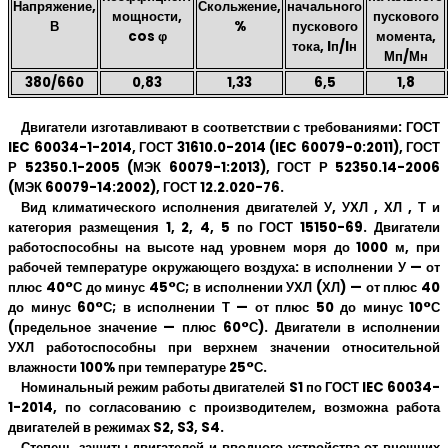
Напряжение,
Скольжение,
начального
мощности,
пускового
В
%
пускового
cos φ
момента,
тока, Iп/Iн
Мп/Мн
380/660
0,83
1,33
6,5
1,8
Двигатели изготавливают в соответствии с требованиями: ГОСТ
IEC 60034-1-2014, ГОСТ 31610.0-2014 (IEC 60079-0:2011), ГОСТ
Р 52350.1-2005 (МЭК 60079-1:2013), ГОСТ Р 52350.14-2006
(МЭК 60079-14:2002), ГОСТ 12.2.020-76.
Вид климатического исполнения двигателей У, УХЛ , ХЛ , Т и
категория размещения 1, 2, 4, 5 по ГОСТ 15150-69. Двигатели
работоспособны на высоте над уровнем моря до 1000 м, при
рабочей температуре окружающего воздуха: в исполнении У — от
плюс 40°С до минус 45°С; в исполнении УХЛ (ХЛ) — от плюс 40
до минус 60°С; в исполнении Т — от плюс 50 до минус 10°С
(предельное значение — плюс 60°С). Двигатели в исполнении
УХЛ работоспособны при верхнем значении относительной
влажности 100% при температуре 25°С.
Номинальный режим работы двигателей S1 по ГОСТ IEC 60034-
1-2014, по согласованию с производителем, возможна работа
двигателей в режимах S2, S3, S4.
Степень защиты двигателей и вводного устройства от внешних