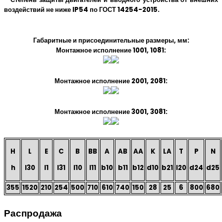
воздействий не ниже IP54 по ГОСТ 14254-2015.
Габаритные и присоединительные размеры, мм:
Монтажное исполнение 1001, 1081:
Монтажное исполнение 2001, 2081:
Монтажное исполнение 3001, 3081:
H
L
E
C
B
BB
A
AB
AA
K
LA
T
P
N
h
l30
l1
l31
l10
l11
b10
b11
b12
d10
b21
l20
d24
d25
355
1520
210
254
500
710
610
740
150
28
25
6
800
680
Распродажа