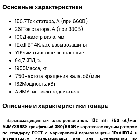
Основные характеристики
150,7
Ток статора, А (при 660В)
261
Ток статора, А (при 380В)
100
Диаметр вала, мм
1ExdIIBT4
Класс взрывозащиты
У1
Климатическое исполнение
94,7
КПД, %
1955
Масса, кг
750
Частота вращения вала, об/мин
132
Мощность, кВт
АИМУ
Тип электродвигателя
Описание и характеристики товара
Взрывозащищенный электродвигатель 132 кВт 750 об/мин
АИМУ355S8 трехфазный 380/660В с короткозамкнутым ротором
по стандарту ГОСТ с маркировкой взрывозащиты 1ExdIIBT4 и
1ExdIIBT4Gb предназначены для для эксплуатации во