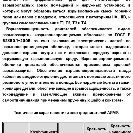
взрывоопасных зонах помещений и наружных установок, в
которых могут образовываться взрывоопасные смеси горючих
газов или паров с воздухом, относящихся к категориям IIА , IIВ, и
группам самовоспламенения Т1, Т2, ТЗ и Т4.
Взрывозащищенность двигателей обеспечивается видом
взрывозащиты «взрывонепроницаемая оболочка» по ГОСТ Р
52350.1-2005 за счет заключения электрических частей во
взрывонепроницаемую оболочку, которая может выдерживать
давление взрыва внутри нее и исключает передачу взрыва в
окружающую взрывоопасную среду. Взрывонепроницаемость
оболочки двигателей обеспечивается применением щелевой
взрывозащиты. Обеспечение взрывонепроницаемости ввода
кабеля во вводное отделение достигается с помощью эластичного
резинового уплотнительного кольца. Все наружные болты и гайки,
крепящие детали, обеспечивающие взрывозащищенность, а также
токоведущие и заземляющие зажимы предохранены от
самоотвинчивания применением пружинных шайб и контргаек.
Технические характеристики электродвигателей АИМУ:
Кратность
Кратность
Коэффициент
начального