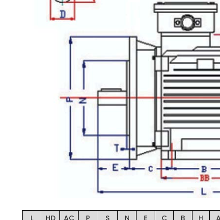
L
HD
AC
P
S
N
E
C
B
H