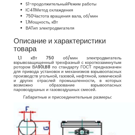
S1-продолжительный
Режим работы
IC411
Метод охлаждения
750
Частота вращения вала, об/мин
1,1
Мощность, кВт
ВА
Тип электродвигателя
Описание и характеристики
товара
1,1 кВт 750 об/мин электродвигатель
взрывозащищенный трехфазный с короткозамкнутым
ротором ВА90LB8 по стандарту ГОСТ предназначен
для привода установок и механизмов взрывоопасных
производств угольной, газовой, нефтяной, химической
и других отраслей промышленности, в которых
возможно образование взрывоопасных
паровоздушных и газовоздушных смесей.
Габаритные и присоединительные размеры: