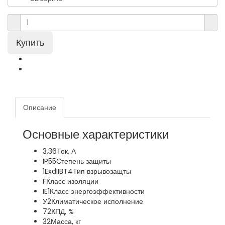
Описание
Основные характеристики
3,36
Ток, А
IP55
Степень защиты
1ExdIIBT4
Тип взрывозащты
F
Класс изоляции
IE1
Класс энергоэффективности
У2
Климатическое исполнение
72
КПД, %
32
Масса, кг