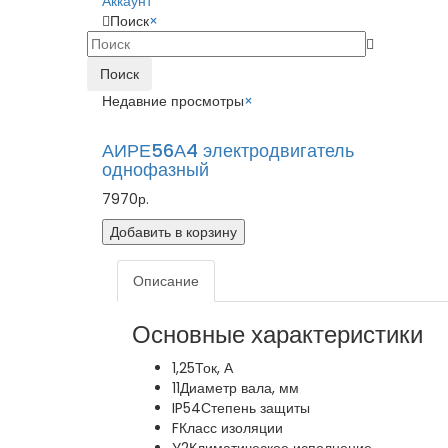
Аккаунт
Поиск
×
Поиск
Недавние просмотры
×
АИРЕ56А4 электродвигатель
однофазный
7970р.
Добавить в корзину
Описание
Основные характеристики
1,25
Ток, А
11
Диаметр вала, мм
IP54
Степень защиты
F
Класс изоляции