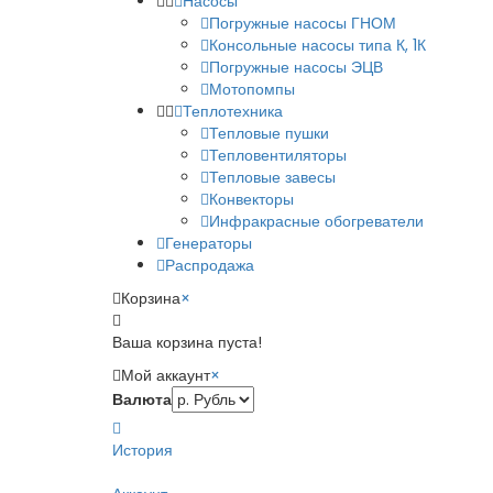
Насосы
Погружные насосы ГНОМ
Консольные насосы типа К, 1К
Погружные насосы ЭЦВ
Мотопомпы
Теплотехника
Тепловые пушки
Тепловентиляторы
Тепловые завесы
Конвекторы
Инфракрасные обогреватели
Генераторы
Распродажа
Корзина
×
Ваша корзина пуста!
Мой аккаунт
×
Валюта
История