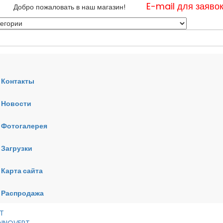
E-mail для заяво
Добро пожаловать в наш магазин!
Контакты
Новости
нные
Фотогалерея
ные
ные
Загрузки
Карта сайта
RT
VERT
AI
Распродажа
RT