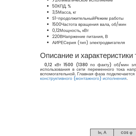
У2
Климатическое исполнение
50
КПД, %
3,5
Масса, кг
S1-продолжительный
Режим работы
1500
Частота вращения вала, об/мин
0,12
Мощность, кВт
220В
Напржение питания, В
АИРЕ
Серия (тип) электродвигателя
Описание и характеристики 
0,12 кВт 1500 (1380 по факту) об/мин эл
использования в сети переменного тока нап
вспомогательной. Главная фаза подключается 
конструктивного (монтажного) исполнения
.
Iн, А
cos φ