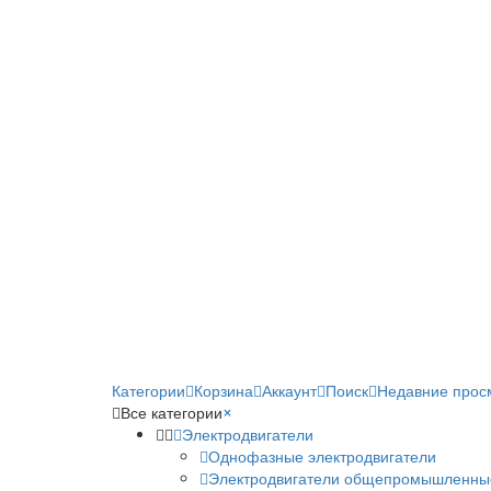
Категории
Корзина
Аккаунт
Поиск
Недавние прос
Все категории
×
Электродвигатели
Однофазные электродвигатели
Электродвигатели общепромышленны