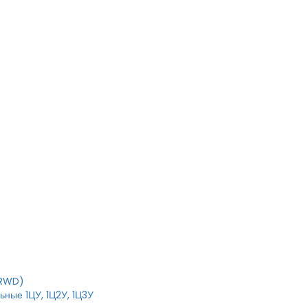
T
IRWD)
ные 1ЦУ, 1Ц2У, 1Ц3У