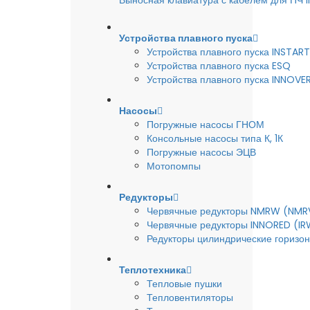
Выносная клавиатура с кабелем для ПЧ
Устройства плавного пуска
Устройства плавного пуска INSTART
Устройства плавного пуска ESQ
Устройства плавного пуска INNOVE
Насосы
Погружные насосы ГНОМ
Консольные насосы типа К, 1К
Погружные насосы ЭЦВ
Мотопомпы
Редукторы
Червячные редукторы NMRW (NMR
Червячные редукторы INNORED (IR
Редукторы цилиндрические горизон
Теплотехника
Тепловые пушки
Тепловентиляторы