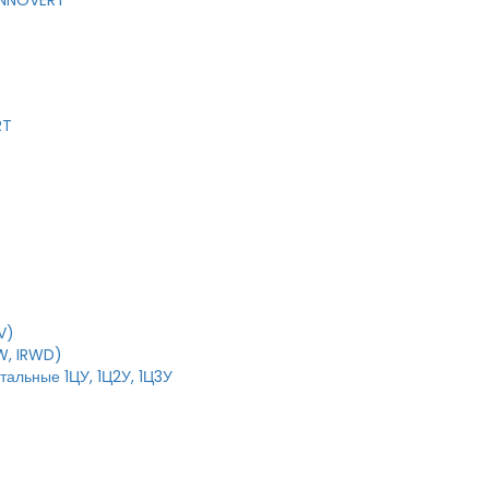
 INNOVERT
RT
V)
W, IRWD)
тальные 1ЦУ, 1Ц2У, 1Ц3У