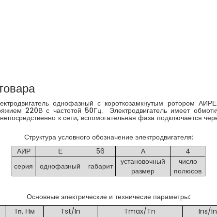
товара
ектродвигатель однофазный с короткозамкнутым ротором АИРЕ
ряжием 220В с частотой 50Гц. Электродвигатель имеет обмотку
непосредственно к сети, вспомогательная фаза подключается чере
Структура условного обозначение электродвигателя:
АИР
Е
56
А
4
установочный
число
серия
однофазный
габарит
размер
полюсов
Основные электрические и техничесие параметры:
Тп, Нм
Tst/In
Tmax/Tn
Ins/In