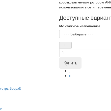
короткозамкнутым ротором АИ
использования в сети переменн
Доступные вариан
Монтажное исполнение
мотры
Вверх
е