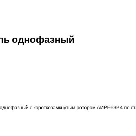
ль однофазный
 однофазный с короткозамкнутым ротором АИРЕ63В4 по ста