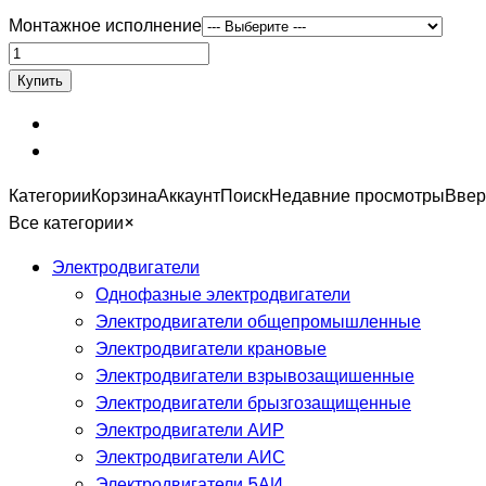
Монтажное исполнение
Категории
Корзина
Аккаунт
Поиск
Недавние просмотры
Ввер
Все категории
×
Электродвигатели
Однофазные электродвигатели
Электродвигатели общепромышленные
Электродвигатели крановые
Электродвигатели взрывозащишенные
Электродвигатели брызгозащищенные
Электродвигатели АИР
Электродвигатели АИС
Электродвигатели 5АИ