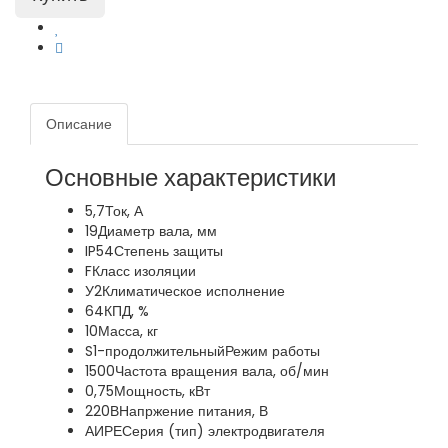
Описание
Основные характеристики
5,7
Ток, А
19
Диаметр вала, мм
IP54
Степень защиты
F
Класс изоляции
У2
Климатическое исполнение
64
КПД, %
10
Масса, кг
S1-продолжительный
Режим работы
1500
Частота вращения вала, об/мин
0,75
Мощность, кВт
220В
Напржение питания, В
АИРЕ
Серия (тип) электродвигателя