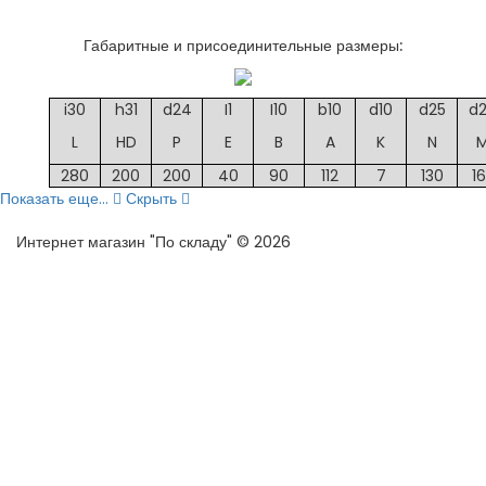
Габаритные и присоединительные размеры:
i30
h31
d24
I1
I10
b10
d10
d25
d
L
HD
P
E
B
A
K
N
280
200
200
40
90
112
7
130
1
Показать еще...
Скрыть
Интернет магазин "По складу" © 2026