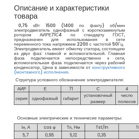
Описание и характеристики
товара
0,75 кВт 1500 (1400 по факту) об/мин
электродвигатель однофазный с короткозамкнутым
ротором АИРЕ71С4 по стандарту ГОСТ,
предназначен для использования в сети
переменного тока напряжием 220В с частотой 50Гц.
Электродвигатель имеет обмотку статора, состоящею
из двух фаз: главной и вспомогательной. Главная
фаза подключается непосредственно к сети,
вспомогательная фаза подключается через рабочий
конденсатор. Цена в зависимости от
конструктивного
(монтажного) исполнения
.
Структура условного обозначение электродвигателя:
АИР
Е
71
С
4
установочный
число
серия
однофазный
габарит
размер
полюсов
Основные электрические и техничесие параметры:
Iн, А
cos φ
Тп, Нм
Tst/In
T
5,7
0,95
5,12
0,35