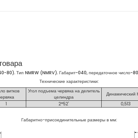
товара
-80). Тип NMRW (NMRV). Габарит-040, передаточное число-8
Технические характеристики:
ло витков
Угол подъема червяка на делитель
Динамический 
червяка
целиндра
1
2°52'
0,513
Габаритно-присоединительные размеры в мм: