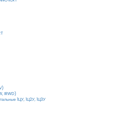
 INNOVERT
RT
V)
W, IRWD)
тальные 1ЦУ, 1Ц2У, 1Ц3У