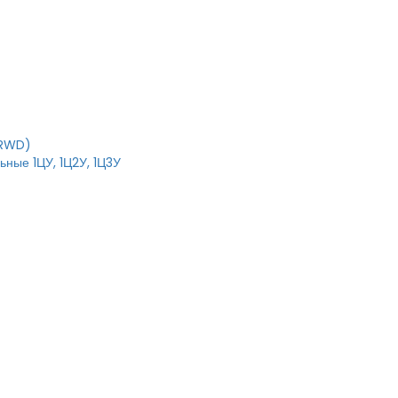
IRWD)
ные 1ЦУ, 1Ц2У, 1Ц3У