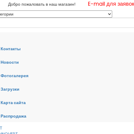
E-mail для заяво
Добро пожаловать в наш магазин!
Контакты
Новости
нные
Фотогалерея
ные
ные
Загрузки
Карта сайта
RT
VERT
AI
Распродажа
RT