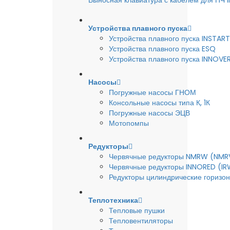
Выносная клавиатура с кабелем для ПЧ
Устройства плавного пуска
Устройства плавного пуска INSTART
Устройства плавного пуска ESQ
Устройства плавного пуска INNOVE
Насосы
Погружные насосы ГНОМ
Консольные насосы типа К, 1К
Погружные насосы ЭЦВ
Мотопомпы
Редукторы
Червячные редукторы NMRW (NMR
Червячные редукторы INNORED (IR
Редукторы цилиндрические горизон
Теплотехника
Тепловые пушки
Тепловентиляторы