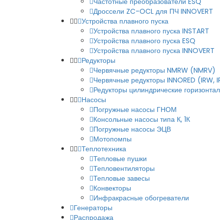
Частотные преобразователи ESQ
Дроссели ZC-OCL для ПЧ INNOVERT
Устройства плавного пуска
Устройства плавного пуска INSTART
Устройства плавного пуска ESQ
Устройства плавного пуска INNOVERT
Редукторы
Червячные редукторы NMRW (NMRV)
Червячные редукторы INNORED (IRW, 
Редукторы цилиндрические горизонталь
Насосы
Погружные насосы ГНОМ
Консольные насосы типа К, 1К
Погружные насосы ЭЦВ
Мотопомпы
Теплотехника
Тепловые пушки
Тепловентиляторы
Тепловые завесы
Конвекторы
Инфракрасные обогреватели
Генераторы
Распродажа