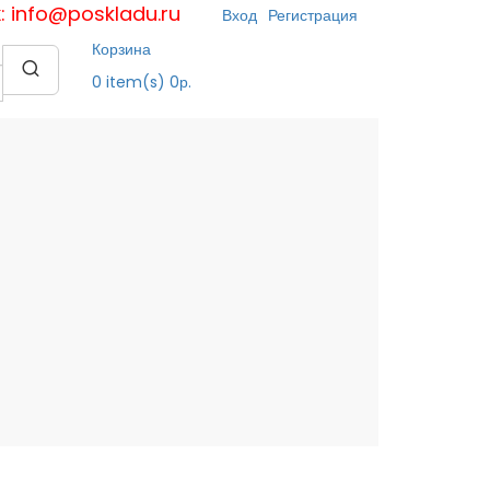
к: info@poskladu.ru
Вход
Регистрация
Корзина
0
item(s)
0р.