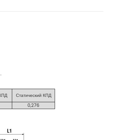
0.
КПД
Статический КПД
0,276