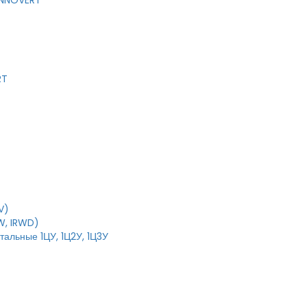
 INNOVERT
RT
V)
W, IRWD)
тальные 1ЦУ, 1Ц2У, 1Ц3У