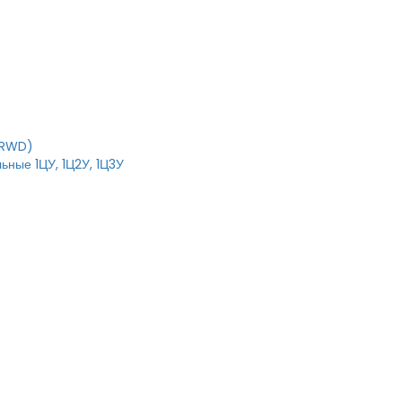
IRWD)
ьные 1ЦУ, 1Ц2У, 1Ц3У