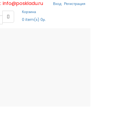
к: info@poskladu.ru
Вход
Регистрация
Корзина
0
item(s)
0р.