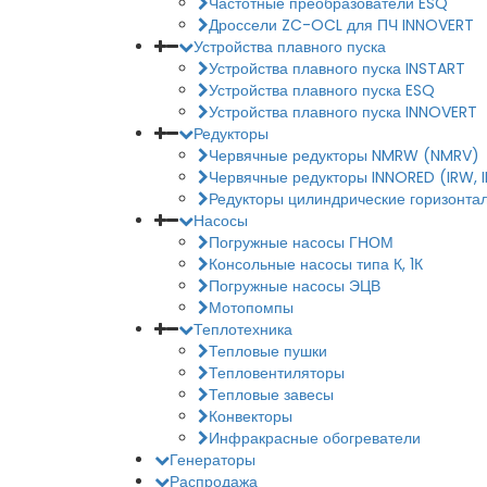
Частотные преобразователи ESQ
Дроссели ZC-OCL для ПЧ INNOVERT
Устройства плавного пуска
Устройства плавного пуска INSTART
Устройства плавного пуска ESQ
Устройства плавного пуска INNOVERT
Редукторы
Червячные редукторы NMRW (NMRV)
Червячные редукторы INNORED (IRW, 
Редукторы цилиндрические горизонтал
Насосы
Погружные насосы ГНОМ
Консольные насосы типа К, 1К
Погружные насосы ЭЦВ
Мотопомпы
Теплотехника
Тепловые пушки
Тепловентиляторы
Тепловые завесы
Конвекторы
Инфракрасные обогреватели
Генераторы
Распродажа