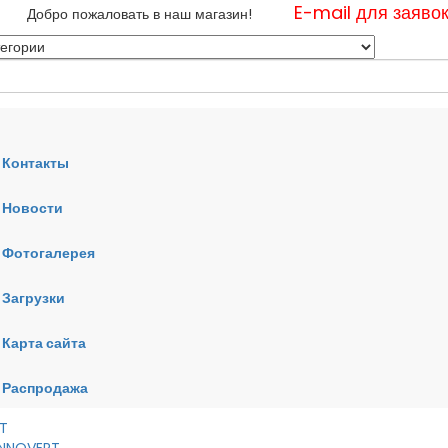
E-mail для заяво
Добро пожаловать в наш магазин!
Контакты
Новости
нные
Фотогалерея
ные
ные
Загрузки
Карта сайта
RT
VERT
AI
Распродажа
RT