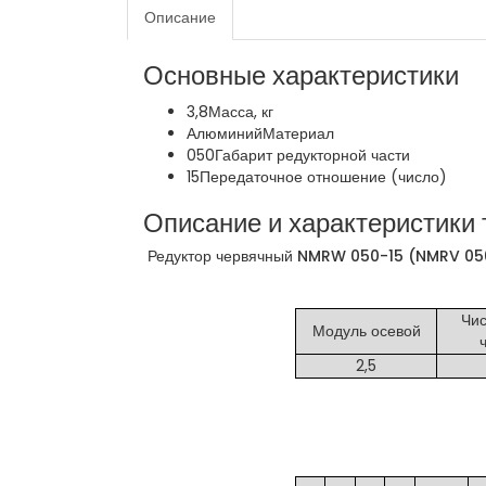
Описание
Основные характеристики
3,8
Масса, кг
Алюминий
Материал
050
Габарит редукторной части
15
Передаточное отношение (число)
Описание и характеристики 
Редуктор червячный NMRW 050-15 (NMRV 050
Чис
Модуль осевой
2,5