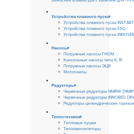
Выносная клавиатура с кабелем для ПЧ
Устройства плавного пуска
Устройства плавного пуска INSTART
Устройства плавного пуска ESQ
Устройства плавного пуска INNOVE
Насосы
Погружные насосы ГНОМ
Консольные насосы типа К, 1К
Погружные насосы ЭЦВ
Мотопомпы
Редукторы
Червячные редукторы NMRW (NMR
Червячные редукторы INNORED (IR
Редукторы цилиндрические горизон
Теплотехника
Тепловые пушки
Тепловентиляторы