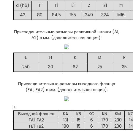
d (h6)
T
T1
L1
Z
Z1
m
42
80
84,5
155
249
324
М16
Присоединительные размеры реактивной штанги (А1,
А2) в мм. (дополнительная опция):
L
H
K
D
R
250
30
62
25
35
Присоединительные размеры выходного фланца
(FA1, FA2) в мм. (дополнительная опция):
>
Выходной фланец
KA
KB
KC
KN
KM
K
FA1, FA2
131
15
6
170
230
1
FB1, FB2
180
15
6
170
230
1