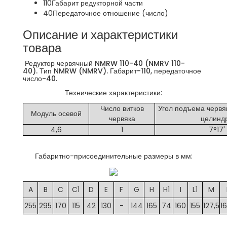
110
Габарит редукторной части
40
Передаточное отношение (число)
Описание и характеристики
товара
Редуктор червячный NMRW 110-40 (NMRV 110-
40). Тип NMRW (NMRV). Габарит-110, передаточное
число-40.
Технические характеристики:
Число витков
Угол подъема червя
Модуль осевой
червяка
целинд
4,6
1
7°17'
Габаритно-присоединительные размеры в мм:
A
B
C
C1
D
E
F
G
H
H1
I
L1
M
255
295
170
115
42
130
-
144
165
74
160
155
127,5
16